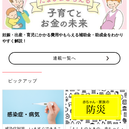
【ワクチン接種できるものも】妊婦の感染症対策、知っておいて！
連載一覧へ
ピックアップ
・
日本外来小児科学会リーフレッ
六星占術 細木かおりさんの人