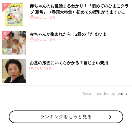
赤ちゃんのお世話まるわかり！『初めてのひよこクラ
ブ 夏号』〈巻頭大特集〉初めての授乳がうまくい
く！ おっぱい・ミルクの基本と夏のトラブル 解決テ
赤ちゃん・育児
ク
赤ちゃんが生まれたら！2冊の「たまひよ」
赤ちゃん・育児
お墓の撤去にいくらかかる？墓じまい費用
PR(くらしの話題)
Recommended by
ランキングをもっと見る