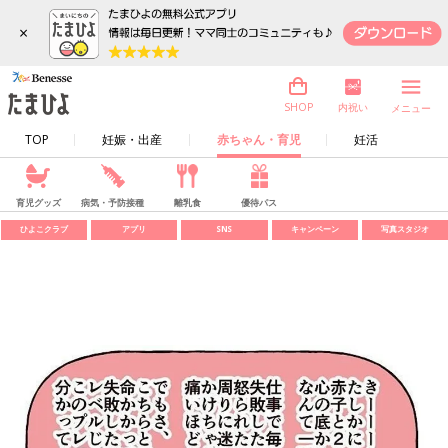
×
内祝い
SHOP
メニュー
TOP
妊娠・出産
赤ちゃん・育児
妊活
育児グッズ
病気・予防接種
離乳食
優待パス
ひよこクラブ
アプリ
SNS
キャンペーン
写真スタジオ