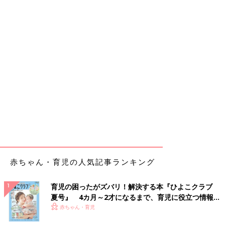
赤ちゃん・育児の人気記事ランキング
育児の困ったがズバリ！解決する本『ひよこクラブ
夏号』 4カ月～2才になるまで、育児に役立つ情報が
いっぱい！
赤ちゃん・育児