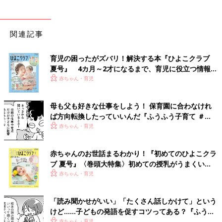
関連記事
育児の困ったがズバリ！解決する本『ひよこクラブ
夏号』 4カ月～2才になるまで、育児に役立つ情報が
いっぱい！
赤ちゃん・育児
母も父も好きな仕事をしよう！ 保育園に合わなけれ
ば方向転換したっていいんだ『ふうふう子育て ＃
61』
赤ちゃん・育児
赤ちゃんのお世話まるわかり！『初めてのひよこクラ
ブ 夏号』〈巻頭大特集〉初めての授乳がうまくい
く！ おっぱい・ミルクの基本と夏のトラブル 解決テ
赤ちゃん・育児
ク
「読み聞かせがいい」「たくさん話しかけて」という
けど……子どもの発語を促すコツってある？『ふうふ
う子育て ＃64』
赤ちゃん・育児