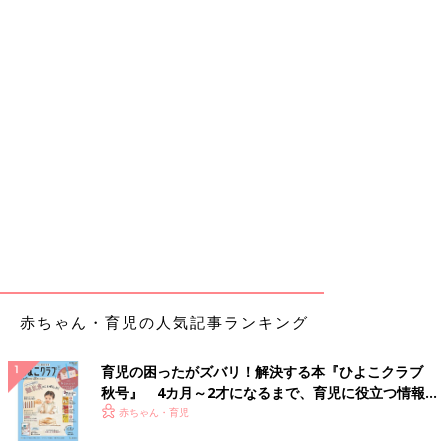
赤ちゃん・育児の人気記事ランキング
育児の困ったがズバリ！解決する本『ひよこクラブ
秋号』 4カ月～2才になるまで、育児に役立つ情報が
いっぱい！
赤ちゃん・育児