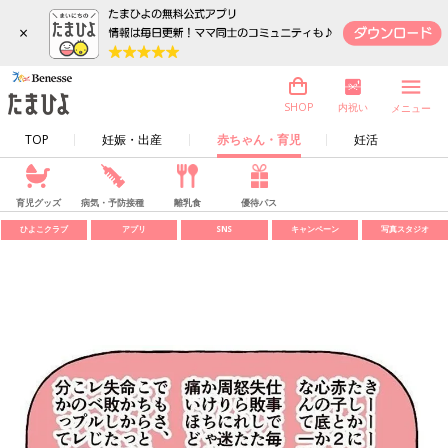
×
内祝い
SHOP
メニュー
TOP
妊娠・出産
赤ちゃん・育児
妊活
育児グッズ
病気・予防接種
離乳食
優待パス
ひよこクラブ
アプリ
SNS
キャンペーン
写真スタジオ