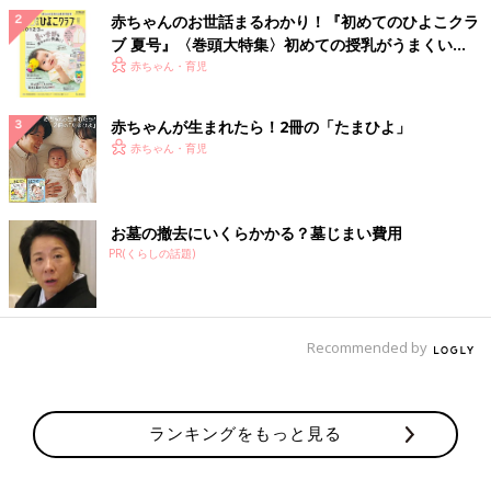
赤ちゃんのお世話まるわかり！『初めてのひよこクラ
ブ 夏号』〈巻頭大特集〉初めての授乳がうまくい
く！ おっぱい・ミルクの基本と夏のトラブル 解決テ
赤ちゃん・育児
ク
赤ちゃんが生まれたら！2冊の「たまひよ」
赤ちゃん・育児
お墓の撤去にいくらかかる？墓じまい費用
PR(くらしの話題)
Recommended by
ランキングをもっと見る