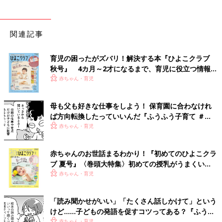
関連記事
育児の困ったがズバリ！解決する本『ひよこクラブ
秋号』 4カ月～2才になるまで、育児に役立つ情報が
いっぱい！
赤ちゃん・育児
母も父も好きな仕事をしよう！ 保育園に合わなけれ
ば方向転換したっていいんだ『ふうふう子育て ＃
61』
赤ちゃん・育児
赤ちゃんのお世話まるわかり！『初めてのひよこクラ
ブ 夏号』〈巻頭大特集〉初めての授乳がうまくい
く！ おっぱい・ミルクの基本と夏のトラブル 解決テ
赤ちゃん・育児
ク
「読み聞かせがいい」「たくさん話しかけて」という
けど……子どもの発語を促すコツってある？『ふうふ
う子育て ＃64』
赤ちゃん・育児