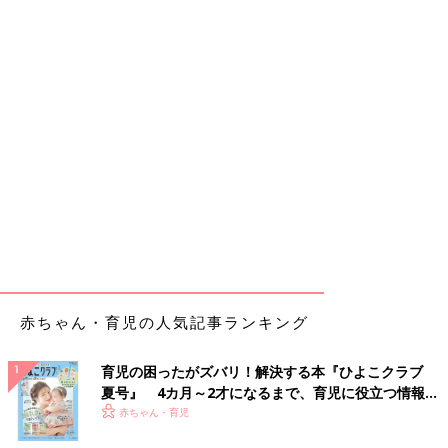
赤ちゃん・育児の人気記事ランキング
育児の困ったがズバリ！解決する本『ひよこクラブ
夏号』 4カ月～2才になるまで、育児に役立つ情報が
いっぱい！
赤ちゃん・育児