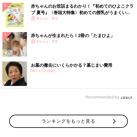
赤ちゃんのお世話まるわかり！『初めてのひよこクラ
ブ 夏号』〈巻頭大特集〉初めての授乳がうまくい
く！ おっぱい・ミルクの基本と夏のトラブル 解決テ
赤ちゃん・育児
ク
赤ちゃんが生まれたら！2冊の「たまひよ」
赤ちゃん・育児
お墓の撤去にいくらかかる？墓じまい費用
PR(くらしの話題)
Recommended by
ランキングをもっと見る