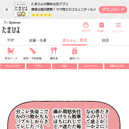
×
内祝い
SHOP
メニュー
TOP
妊娠・出産
赤ちゃん・育児
妊活
育児グッズ
病気・予防接種
離乳食
優待パス
ひよこクラブ
アプリ
SNS
キャンペーン
写真スタジオ