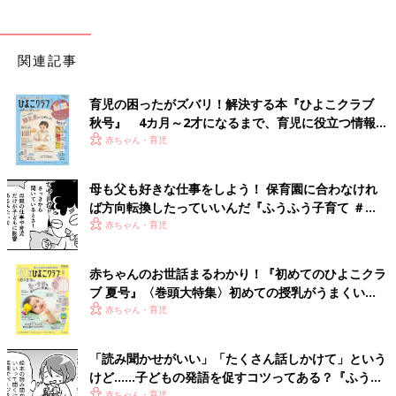
関連記事
育児の困ったがズバリ！解決する本『ひよこクラブ
秋号』 4カ月～2才になるまで、育児に役立つ情報が
いっぱい！
赤ちゃん・育児
母も父も好きな仕事をしよう！ 保育園に合わなけれ
ば方向転換したっていいんだ『ふうふう子育て ＃
61』
赤ちゃん・育児
赤ちゃんのお世話まるわかり！『初めてのひよこクラ
ブ 夏号』〈巻頭大特集〉初めての授乳がうまくい
く！ おっぱい・ミルクの基本と夏のトラブル 解決テ
赤ちゃん・育児
ク
「読み聞かせがいい」「たくさん話しかけて」という
けど……子どもの発語を促すコツってある？『ふうふ
う子育て ＃64』
赤ちゃん・育児