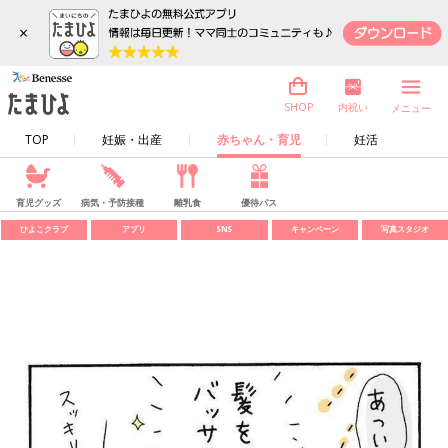
×
内祝い
SHOP
メニュー
TOP
妊娠・出産
赤ちゃん・育児
妊活
育児グッズ
病気・予防接種
離乳食
優待パス
ひよこクラブ
アプリ
SNS
キャンペーン
写真スタジオ