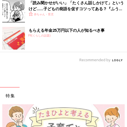
「読み聞かせがいい」「たくさん話しかけて」という
けど……子どもの発語を促すコツってある？『ふうふ
う子育て ＃64』
赤ちゃん・育児
もらえる年金25万円以下の人が知るべき事
PR(くらしの話題)
Recommended by
特集