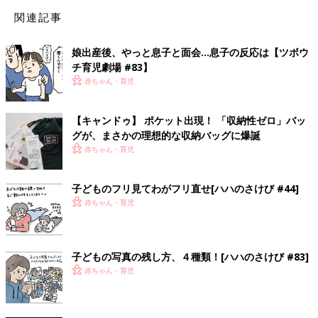
関連記事
娘出産後、やっと息子と面会…息子の反応は【ツボウ
チ育児劇場 #83】
赤ちゃん・育児
【キャンドゥ】 ポケット出現！ 「収納性ゼロ」バッ
グが、まさかの理想的な収納バッグに爆誕
赤ちゃん・育児
子どものフリ見てわがフリ直せ[ハハのさけび #44]
赤ちゃん・育児
子どもの写真の残し方、４種類！[ハハのさけび #83]
赤ちゃん・育児