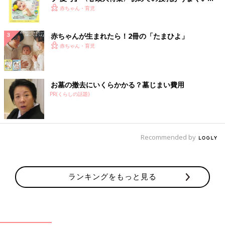
く！ おっぱい・ミルクの基本と夏のトラブル 解決テ
赤ちゃん・育児
ク
赤ちゃんが生まれたら！2冊の「たまひよ」
赤ちゃん・育児
お墓の撤去にいくらかかる？墓じまい費用
PR(くらしの話題)
Recommended by
ランキングをもっと見る