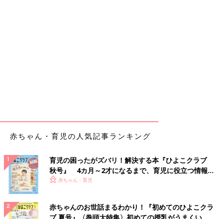
赤ちゃん・育児の人気記事ランキング
育児の困ったがズバリ！解決する本『ひよこクラブ
秋号』 4カ月～2才になるまで、育児に役立つ情報が
いっぱい！
赤ちゃん・育児
赤ちゃんのお世話まるわかり！『初めてのひよこクラ
ブ 夏号』〈巻頭大特集〉初めての授乳がうまくい