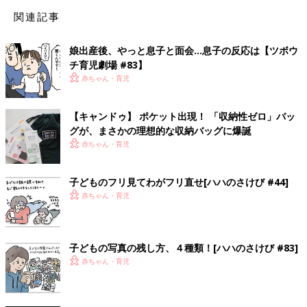
関連記事
娘出産後、やっと息子と面会…息子の反応は【ツボウ
チ育児劇場 #83】
赤ちゃん・育児
【キャンドゥ】 ポケット出現！ 「収納性ゼロ」バッ
グが、まさかの理想的な収納バッグに爆誕
赤ちゃん・育児
子どものフリ見てわがフリ直せ[ハハのさけび #44]
赤ちゃん・育児
子どもの写真の残し方、４種類！[ハハのさけび #83]
赤ちゃん・育児