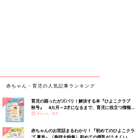
赤ちゃん・育児の人気記事ランキング
育児の困ったがズバリ！解決する本『ひよこクラブ
秋号』 4カ月～2才になるまで、育児に役立つ情報が
いっぱい！
赤ちゃん・育児
赤ちゃんのお世話まるわかり！『初めてのひよこクラ
ブ 夏号』〈巻頭大特集〉初めての授乳がうまくい