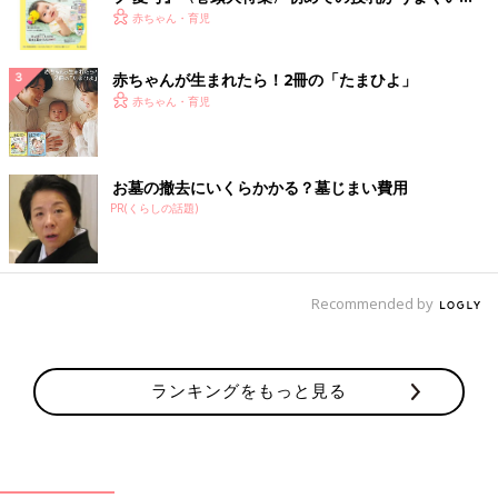
く！ おっぱい・ミルクの基本と夏のトラブル 解決テ
赤ちゃん・育児
ク
赤ちゃんが生まれたら！2冊の「たまひよ」
赤ちゃん・育児
お墓の撤去にいくらかかる？墓じまい費用
PR(くらしの話題)
Recommended by
ランキングをもっと見る