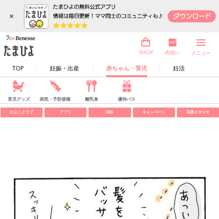
×
内祝い
SHOP
メニュー
TOP
妊娠・出産
赤ちゃん・育児
妊活
育児グッズ
病気・予防接種
離乳食
優待パス
ひよこクラブ
アプリ
SNS
キャンペーン
写真スタジオ