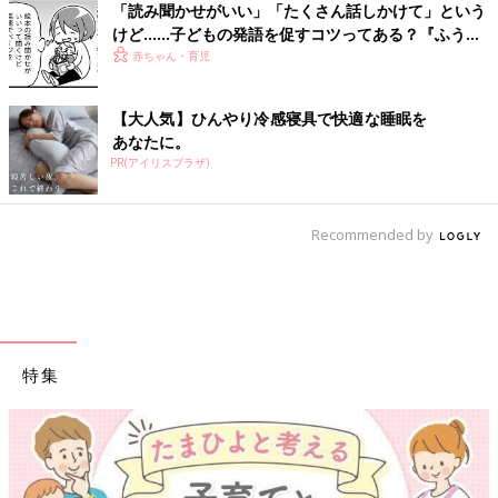
「読み聞かせがいい」「たくさん話しかけて」という
けど……子どもの発語を促すコツってある？『ふうふ
う子育て ＃64』
赤ちゃん・育児
【大人気】ひんやり冷感寝具で快適な睡眠を
あなたに。
PR(アイリスプラザ)
Recommended by
特集