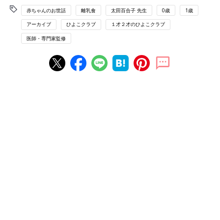
赤ちゃんのお世話
離乳食
太田百合子 先生
0歳
1歳
アーカイブ
ひよこクラブ
１才２才のひよこクラブ
医師・専門家監修