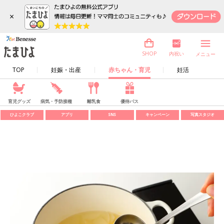
×
内祝い
SHOP
メニュー
TOP
妊娠・出産
赤ちゃん・育児
妊活
育児グッズ
病気・予防接種
離乳食
優待パス
ひよこクラブ
アプリ
SNS
キャンペーン
写真スタジオ