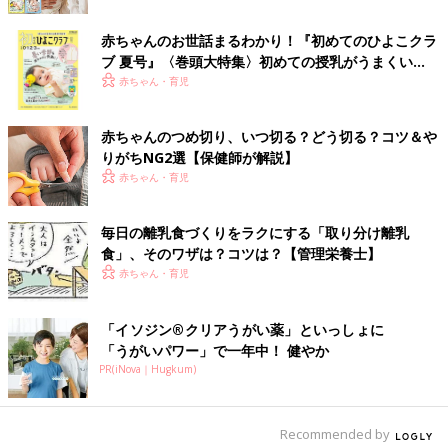
赤ちゃんのお世話まるわかり！『初めてのひよこクラ
ブ 夏号』〈巻頭大特集〉初めての授乳がうまくい
く！ おっぱい・ミルクの基本と夏のトラブル 解決テ
赤ちゃん・育児
ク
赤ちゃんのつめ切り、いつ切る？どう切る？コツ＆や
りがちNG2選【保健師が解説】
赤ちゃん・育児
毎日の離乳食づくりをラクにする「取り分け離乳
食」、そのワザは？コツは？【管理栄養士】
赤ちゃん・育児
「イソジン®クリアうがい薬」といっしょに
「うがいパワー」で一年中！ 健やか
PR(iNova｜Hugkum)
Recommended by