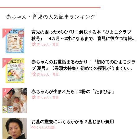
赤ちゃん・育児の人気記事ランキング
育児の困ったがズバリ！解決する本『ひよこクラブ
秋号』 4カ月～2才になるまで、育児に役立つ情報が
いっぱい！
赤ちゃん・育児
赤ちゃんのお世話まるわかり！『初めてのひよこクラ
ブ 夏号』〈巻頭大特集〉初めての授乳がうまくい
く！ おっぱい・ミルクの基本と夏のトラブル 解決テ
赤ちゃん・育児
ク
赤ちゃんが生まれたら！2冊の「たまひよ」
赤ちゃん・育児
お墓の撤去にいくらかかる？墓じまい費用
PR(くらしの話題)