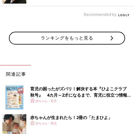
Recommended by
ランキングをもっと見る
関連記事
育児の困ったがズバリ！解決する本『ひよこクラブ
秋号』 4カ月～2才になるまで、育児に役立つ情報が
いっぱい！
赤ちゃん・育児
赤ちゃんが生まれたら！2冊の「たまひよ」
赤ちゃん・育児