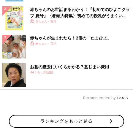
赤ちゃんのお世話まるわかり！『初めてのひよこクラ
ブ 夏号』〈巻頭大特集〉初めての授乳がうまくい
く！ おっぱい・ミルクの基本と夏のトラブル 解決テ
赤ちゃん・育児
ク
赤ちゃんが生まれたら！2冊の「たまひよ」
赤ちゃん・育児
お墓の撤去にいくらかかる？墓じまい費用
PR(くらしの話題)
Recommended by
ランキングをもっと見る