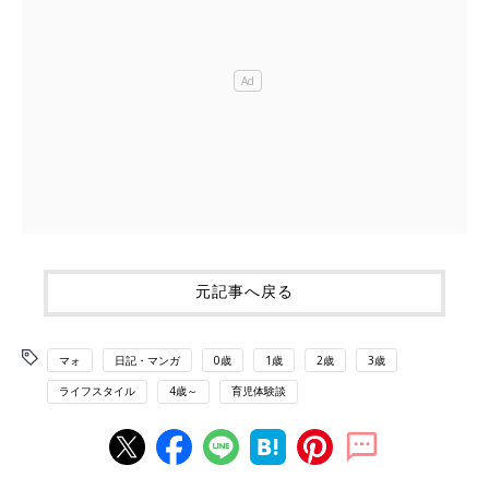
元記事へ戻る
マォ
日記・マンガ
0歳
1歳
2歳
3歳
ライフスタイル
4歳～
育児体験談