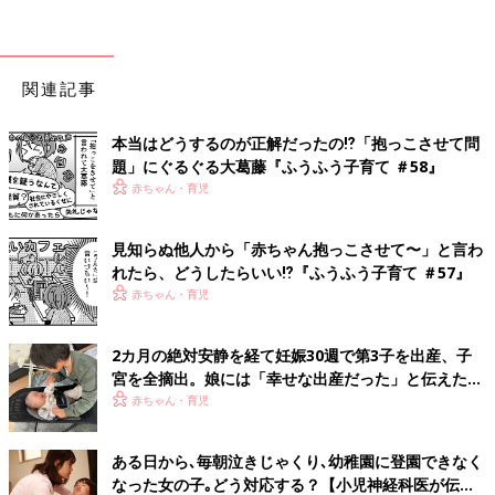
関連記事
本当はどうするのが正解だったの⁉︎「抱っこさせて問
題」にぐるぐる大葛藤『ふうふう子育て ＃58』
赤ちゃん・育児
見知らぬ他人から「赤ちゃん抱っこさせて〜」と言わ
れたら、どうしたらいい⁉︎『ふうふう子育て ＃57』
赤ちゃん・育児
2カ月の絶対安静を経て妊娠30週で第3子を出産、子
宮を全摘出。娘には「幸せな出産だった」と伝えたい
【極低出生体重児】
赤ちゃん・育児
ある日から､毎朝泣きじゃくり､幼稚園に登園できなく
なった女の子｡どう対応する？【小児神経科医が伝え