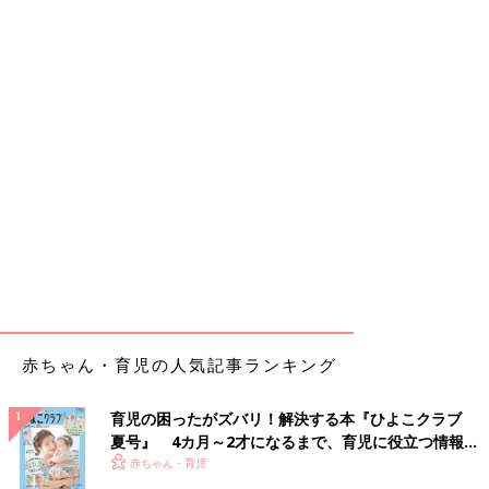
赤ちゃん・育児の人気記事ランキング
育児の困ったがズバリ！解決する本『ひよこクラブ
夏号』 4カ月～2才になるまで、育児に役立つ情報が
いっぱい！
赤ちゃん・育児