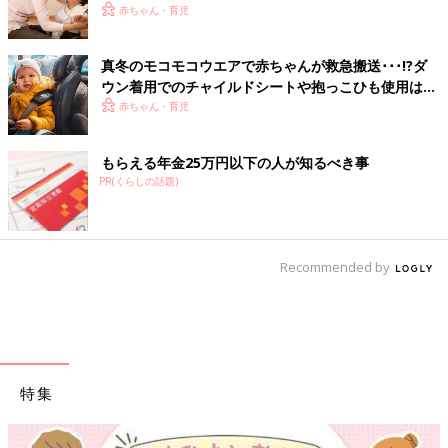
る〜親子のゆくり〜】
赤ちゃん・育児
真冬のモコモコウエアで赤ちゃんが救急搬送･･･!?ダ
ウン着用でのチャイルドシートや抱っこひも使用は危
険【小児科医】
赤ちゃん・育児
もらえる年金25万円以下の人が知るべき事
PR(くらしの話題)
Recommended by
特集