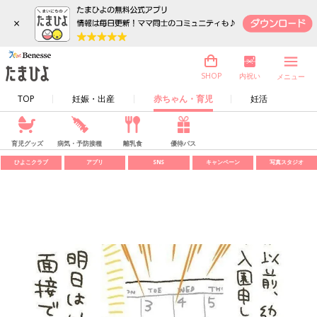
×
内祝い
SHOP
メニュー
TOP
妊娠・出産
赤ちゃん・育児
妊活
育児グッズ
病気・予防接種
離乳食
優待パス
ひよこクラブ
アプリ
SNS
キャンペーン
写真スタジオ