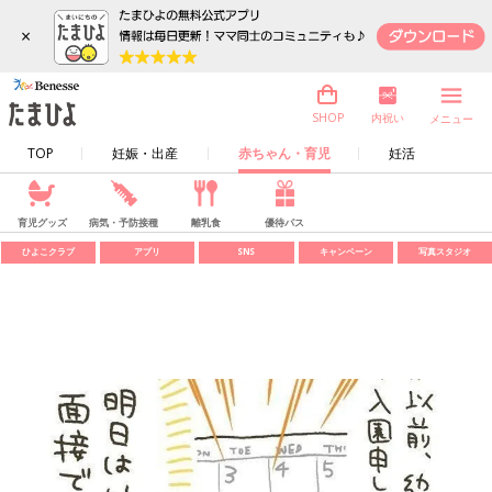
×
内祝い
SHOP
メニュー
TOP
妊娠・出産
赤ちゃん・育児
妊活
育児グッズ
病気・予防接種
離乳食
優待パス
ひよこクラブ
アプリ
SNS
キャンペーン
写真スタジオ