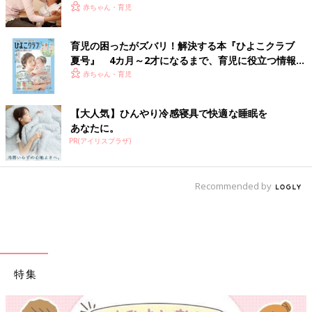
る〜親子のゆくり〜】
赤ちゃん・育児
育児の困ったがズバリ！解決する本『ひよこクラブ
夏号』 4カ月～2才になるまで、育児に役立つ情報が
いっぱい！
赤ちゃん・育児
【大人気】ひんやり冷感寝具で快適な睡眠を
あなたに。
PR(アイリスプラザ)
Recommended by
特集