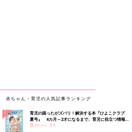
赤ちゃん・育児の人気記事ランキング
育児の困ったがズバリ！解決する本『ひよこクラブ
夏号』 4カ月～2才になるまで、育児に役立つ情報が
いっぱい！
赤ちゃん・育児