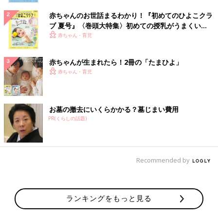
赤ちゃんのお世話まるわかり！『初めてのひよこクラ
ブ 夏号』〈巻頭大特集〉初めての授乳がうまくい
く！ おっぱい・ミルクの基本と夏のトラブル 解決テ
赤ちゃん・育児
ク
赤ちゃんが生まれたら！2冊の「たまひよ」
赤ちゃん・育児
お墓の撤去にいくらかかる？墓じまい費用
PR(くらしの話題)
Recommended by
ランキングをもっと見る