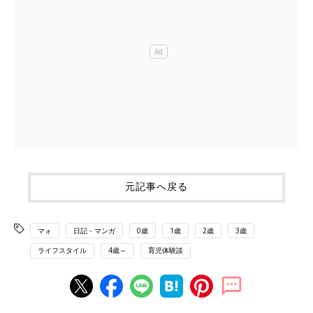
元記事へ戻る
マォ
日記・マンガ
0歳
1歳
2歳
3歳
ライフスタイル
4歳～
育児体験談