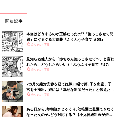
関連記事
本当はどうするのが正解だったの⁉︎「抱っこさせて問
題」にぐるぐる大葛藤『ふうふう子育て ＃58』
赤ちゃん・育児
見知らぬ他人から「赤ちゃん抱っこさせて〜」と言わ
れたら、どうしたらいい⁉︎『ふうふう子育て ＃57』
赤ちゃん・育児
2カ月の絶対安静を経て妊娠30週で第3子を出産、子
宮を全摘出。娘には「幸せな出産だった」と伝えたい
【極低出生体重児】
赤ちゃん・育児
ある日から､毎朝泣きじゃくり､幼稚園に登園できなく
なった女の子｡どう対応する？【小児神経科医が伝え