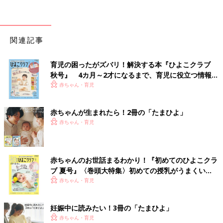
関連記事
育児の困ったがズバリ！解決する本『ひよこクラブ
秋号』 4カ月～2才になるまで、育児に役立つ情報が
いっぱい！
赤ちゃん・育児
赤ちゃんが生まれたら！2冊の「たまひよ」
赤ちゃん・育児
赤ちゃんのお世話まるわかり！『初めてのひよこクラ
ブ 夏号』〈巻頭大特集〉初めての授乳がうまくい
く！ おっぱい・ミルクの基本と夏のトラブル 解決テ
赤ちゃん・育児
ク
妊娠中に読みたい！3冊の「たまひよ」
赤ちゃん・育児