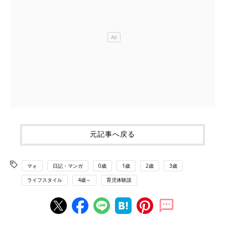
元記事へ戻る
マォ
日記・マンガ
0歳
1歳
2歳
3歳
ライフスタイル
4歳～
育児体験談