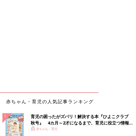
赤ちゃん・育児の人気記事ランキング
育児の困ったがズバリ！解決する本『ひよこクラブ
秋号』 4カ月～2才になるまで、育児に役立つ情報が
いっぱい！
赤ちゃん・育児