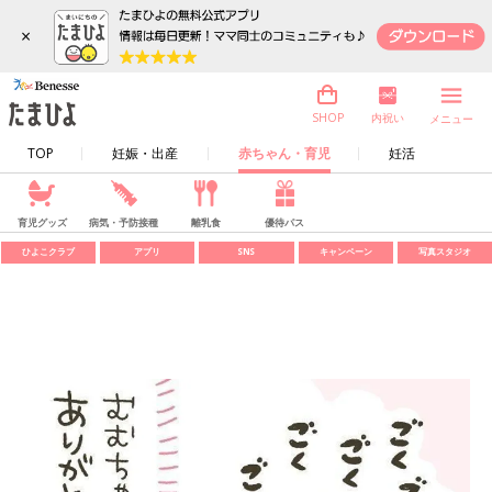
×
内祝い
SHOP
メニュー
TOP
妊娠・出産
赤ちゃん・育児
妊活
育児グッズ
病気・予防接種
離乳食
優待パス
ひよこクラブ
アプリ
SNS
キャンペーン
写真スタジオ