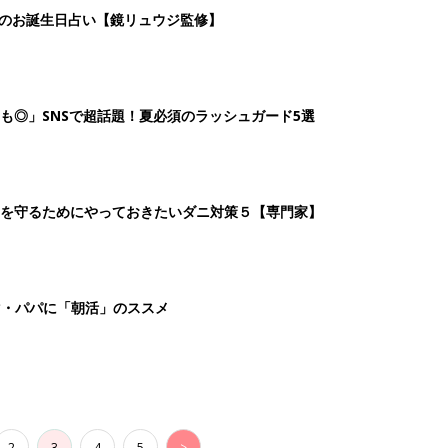
2
3
4
5
>
生後日数に合った情報を毎日お届け
ら産後まで長く使える無料アプリ
ダウンロード