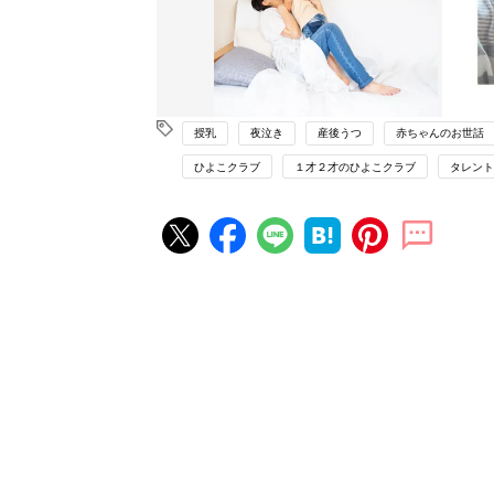
授乳
夜泣き
産後うつ
赤ちゃんのお世話
ひよこクラブ
１才２才のひよこクラブ
タレント
赤ちゃん・育児の人気記事ランキ
育児の困ったがズバリ！解決する
『ひよこクラブ 夏号』 4カ月～
赤ちゃん・育児
になるまで、育児に役立つ情報が
ぱい！