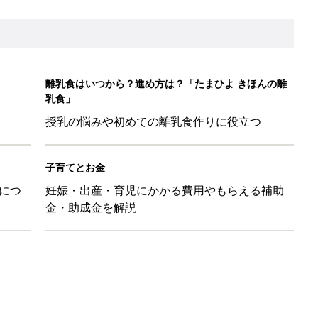
日のお誕生日占い【鏡リュウジ監修】
も◎」SNSで超話題！夏必須のラッシュガード5選
を守るためにやっておきたいダニ対策５【専門家】
マ・パパに「朝活」のススメ