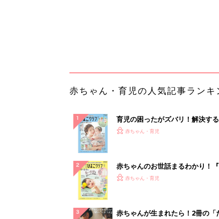
赤ちゃんのお世話まるわかり！『
てのひよこクラブ 夏号』〈巻頭
赤ちゃん・育児
集〉初めての授乳がうまくいく！
っぱい・ミルクの基本と夏のトラ
解決テク
赤ちゃんが生まれたら！2冊の「
ひよ」
赤ちゃん・育児
狭い道もスイスイ。小口配送で活
る小さな軽トラ感覚EV
PR（BLAZE）
ランキングをもっと見る