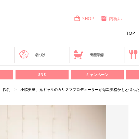
SHOP
内祝い
TOP
き
名づけ
出産準備
SNS
キャンペーン
授乳
小脇美里、元ギャルのカリスマプロデューサーが母親失格かもと悩ん