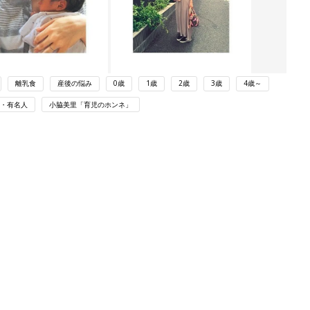
離乳食
産後の悩み
0歳
1歳
2歳
3歳
4歳～
・有名人
小脇美里「育児のホンネ」
ング
関連記事
本
たまひよの雑誌
2才
赤ちゃん・育児
いっ