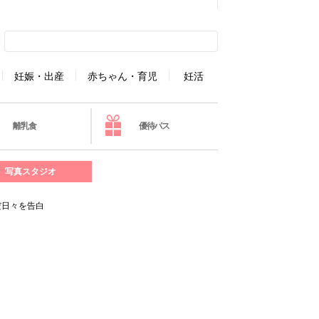
妊娠・出産
赤ちゃん・育児
妊活
離乳食
優待パス
写真スタジオ
だ日々を告白