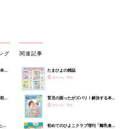
初め
育児の困ったがズバリ！解決する本
大特
『ひよこクラブ 夏号』 4カ月～2才
赤ちゃん・育児
 お
になるまで、育児に役立つ情報がいっ
ブル
ぱい！
たま
初めてのひよこクラブ増刊「離乳食1
年生 1皿作るだけ！オールインワン​レ
赤ちゃん・育児
シピ」
本当はどうするのが正解だったの⁉︎
躍す
「抱っこさせて問題」にぐるぐる大葛
赤ちゃん・育児
藤『ふうふう子育て ＃58』
見知らぬ他人から「赤ちゃん抱っこさ
せて〜」と言われたら、どうしたらい
赤ちゃん・育児
い⁉︎『ふうふう子育て ＃57』
狭い道もスイスイ。小口配送で活躍す
る小さな軽トラ感覚EV