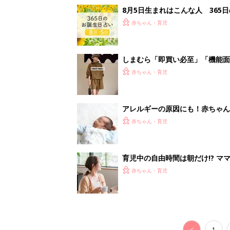
赤ちゃん・育児
<
1
妊娠日数や
妊娠中か