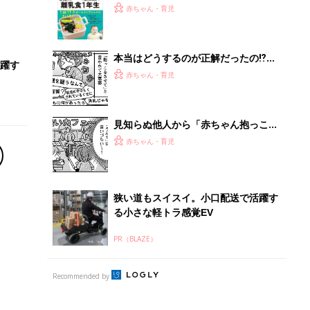
PR（BLAZE）
Recommended by
離乳食はいつから？進め方は？「たまひよ きほんの離
乳食」
授乳の悩みや初めての離乳食作りに役立つ
子育てとお金
につ
妊娠・出産・育児にかかる費用やもらえる補助
金・助成金を解説