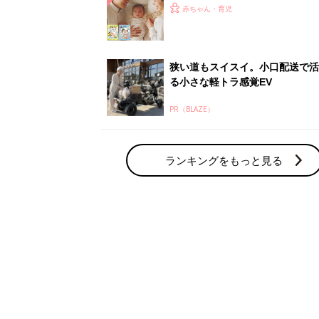
赤ちゃん・育児の人気テーマ
育児日記・マンガ
出産・育児あるあるをマンガで楽しもう
赤ちゃんの病気
赤ちゃんの病気や事故・ケガ、ホームケア
いてまとめました