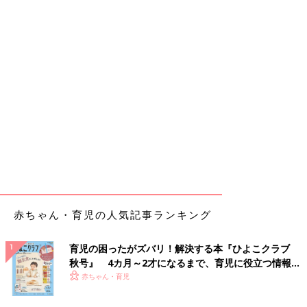
赤ちゃん・育児の人気記事ランキング
育児の困ったがズバリ！解決する本『ひよこクラブ
秋号』 4カ月～2才になるまで、育児に役立つ情報が
いっぱい！
赤ちゃん・育児