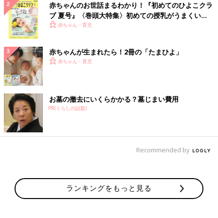
赤ちゃんのお世話まるわかり！『初めてのひよこクラ
ブ 夏号』〈巻頭大特集〉初めての授乳がうまくい
く！ おっぱい・ミルクの基本と夏のトラブル 解決テ
赤ちゃん・育児
ク
赤ちゃんが生まれたら！2冊の「たまひよ」
赤ちゃん・育児
お墓の撤去にいくらかかる？墓じまい費用
PR(くらしの話題)
Recommended by
ランキングをもっと見る