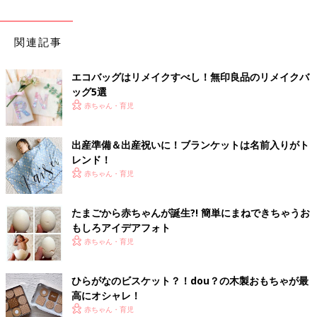
関連記事
エコバッグはリメイクすべし！無印良品のリメイクバ
ッグ5選
赤ちゃん・育児
出産準備＆出産祝いに！ブランケットは名前入りがト
レンド！
赤ちゃん・育児
たまごから赤ちゃんが誕生?! 簡単にまねできちゃうお
もしろアイデアフォト
赤ちゃん・育児
ひらがなのビスケット？！dou？の木製おもちゃが最
高にオシャレ！
赤ちゃん・育児