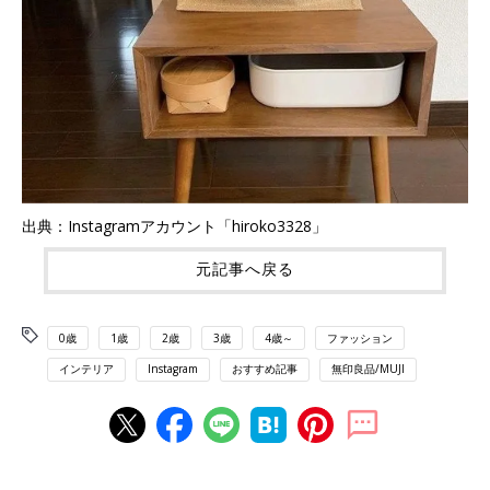
出典：Instagramアカウント「hiroko3328」
元記事へ戻る
0歳
1歳
2歳
3歳
4歳～
ファッション
インテリア
Instagram
おすすめ記事
無印良品/MUJI