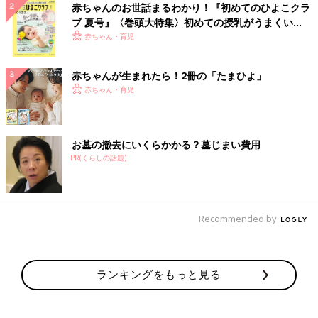
赤ちゃんのお世話まるわかり！『初めてのひよこクラ
ブ 夏号』〈巻頭大特集〉初めての授乳がうまくい
く！ おっぱい・ミルクの基本と夏のトラブル 解決テ
赤ちゃん・育児
ク
赤ちゃんが生まれたら！2冊の「たまひよ」
赤ちゃん・育児
お墓の撤去にいくらかかる？墓じまい費用
PR(くらしの話題)
Recommended by
ランキングをもっと見る