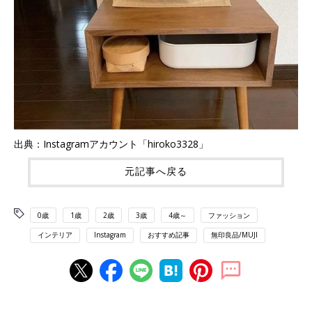
出典：Instagramアカウント「hiroko3328」
元記事へ戻る
0歳
1歳
2歳
3歳
4歳～
ファッション
インテリア
Instagram
おすすめ記事
無印良品/MUJI