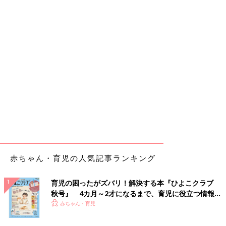
赤ちゃん・育児の人気記事ランキング
育児の困ったがズバリ！解決する本『ひよこクラブ
秋号』 4カ月～2才になるまで、育児に役立つ情報が
いっぱい！
赤ちゃん・育児