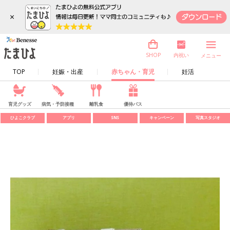
×
内祝い
SHOP
メニュー
TOP
妊娠・出産
赤ちゃん・育児
妊活
育児グッズ
病気・予防接種
離乳食
優待パス
ひよこクラブ
アプリ
SNS
キャンペーン
写真スタジオ