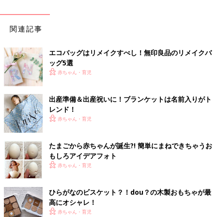
関連記事
エコバッグはリメイクすべし！無印良品のリメイクバ
ッグ5選
赤ちゃん・育児
出産準備＆出産祝いに！ブランケットは名前入りがト
レンド！
赤ちゃん・育児
たまごから赤ちゃんが誕生?! 簡単にまねできちゃうお
もしろアイデアフォト
赤ちゃん・育児
ひらがなのビスケット？！dou？の木製おもちゃが最
高にオシャレ！
赤ちゃん・育児