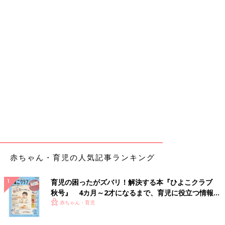
赤ちゃん・育児の人気記事ランキング
育児の困ったがズバリ！解決する本『ひよこクラブ
秋号』 4カ月～2才になるまで、育児に役立つ情報が
いっぱい！
赤ちゃん・育児