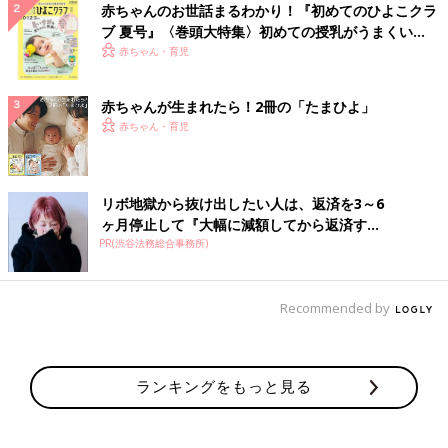
赤ちゃんのお世話まるわかり！『初めてのひよこクラ
ブ 夏号』〈巻頭大特集〉初めての授乳がうまくい
く！ おっぱい・ミルクの基本と夏のトラブル 解決テ
赤ちゃん・育児
ク
赤ちゃんが生まれたら！2冊の「たまひよ」
赤ちゃん・育児
リボ地獄から抜け出したい人は、返済を3～6
ヶ月停止して『大幅に減額してから返済す...
PR(渋谷法務総合事務所)
Recommended by
ランキングをもっと見る