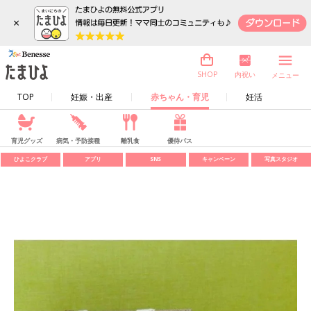
×
内祝い
SHOP
メニュー
TOP
妊娠・出産
赤ちゃん・育児
妊活
育児グッズ
病気・予防接種
離乳食
優待パス
ひよこクラブ
アプリ
SNS
キャンペーン
写真スタジオ