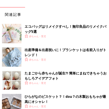
関連記事
エコバッグはリメイクすべし！無印良品のリメイクバ
ッグ5選
赤ちゃん・育児
出産準備＆出産祝いに！ブランケットは名前入りがト
レンド！
赤ちゃん・育児
たまごから赤ちゃんが誕生?! 簡単にまねできちゃうお
もしろアイデアフォト
赤ちゃん・育児
ひらがなのビスケット？！dou？の木製おもちゃが最
高にオシャレ！
赤ちゃん・育児