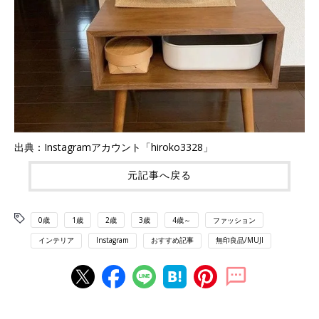
出典：Instagramアカウント「hiroko3328」
元記事へ戻る
0歳
1歳
2歳
3歳
4歳～
ファッション
インテリア
Instagram
おすすめ記事
無印良品/MUJI