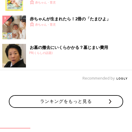
く！ おっぱい・ミルクの基本と夏のトラブル 解決テ
赤ちゃん・育児
ク
赤ちゃんが生まれたら！2冊の「たまひよ」
赤ちゃん・育児
お墓の撤去にいくらかかる？墓じまい費用
PR(くらしの話題)
Recommended by
ランキングをもっと見る