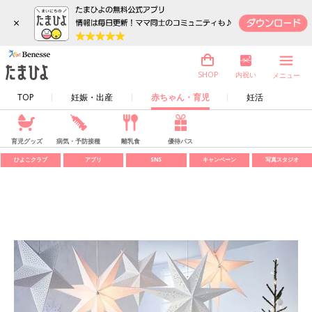
×
内祝い
SHOP
メニュー
TOP
妊娠・出産
赤ちゃん・育児
妊活
育児グッズ
病気・予防接種
離乳食
優待パス
ひよこクラブ
アプリ
SNS
キャンペーン
写真スタジオ