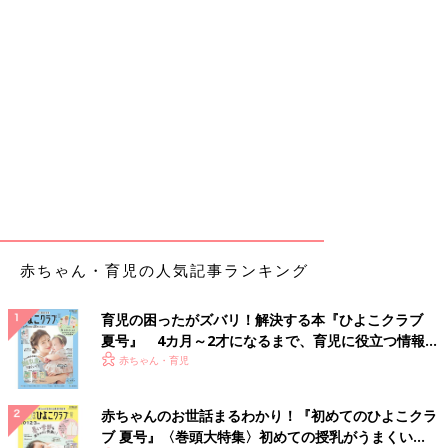
赤ちゃん・育児の人気記事ランキング
育児の困ったがズバリ！解決する本『ひよこクラブ
夏号』 4カ月～2才になるまで、育児に役立つ情報が
いっぱい！
赤ちゃん・育児
赤ちゃんのお世話まるわかり！『初めてのひよこクラ
ブ 夏号』〈巻頭大特集〉初めての授乳がうまくい