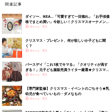
関連記事
ダイソー、IKEA…「可愛すぎて一目惚れ」「お手頃価
格でまとめ買い」今欲しい！クリスマスオーナメント
5選
赤ちゃん・育児
クリスマス・プレゼント、何が欲しいか子どもに聞
く？
赤ちゃん・育児
バースデイ「これ1枚でキマる」「クオリティが高す
ぎる！」元子ども服販売員ライター厳選★クリスマス
アイテム5選
赤ちゃん・育児
【専門家監修】クリスマス・イベントのごちそう★乳
幼児が食べていいもの・ダメなもの
赤ちゃん・育児