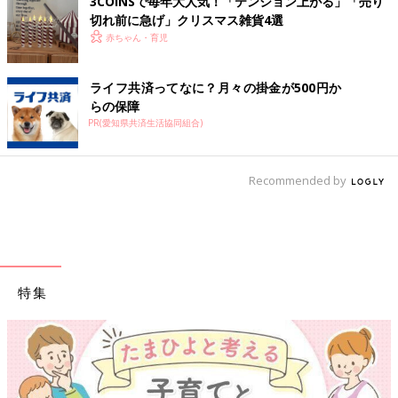
3COINSで毎年大人気！「テンション上がる」「売り
切れ前に急げ」クリスマス雑貨4選
赤ちゃん・育児
ライフ共済ってなに？月々の掛金が500円か
らの保障
PR(愛知県共済生活協同組合)
Recommended by
特集