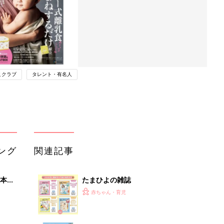
こクラブ
タレント・有名人
ング
関連記事
本
たまひよの雑誌
2才
赤ちゃん・育児
いっ