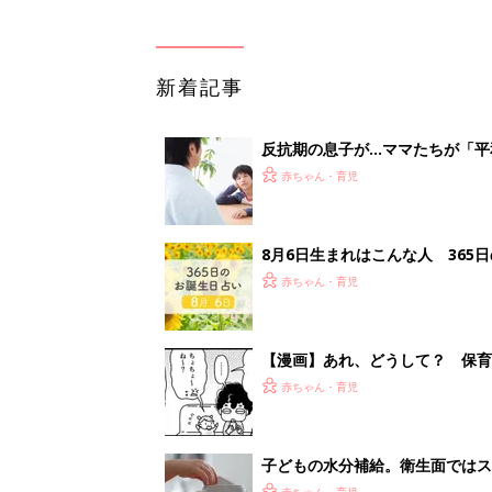
新着記事
反抗期の息子が...ママたちが「
赤ちゃん・育児
8月6日生まれはこんな人 365
赤ちゃん・育児
【漫画】あれ、どうして？ 保
がする……！『ふうふう子育て ＃
赤ちゃん・育児
子どもの水分補給。衛生面ではス
く3つのコツとは？【専門家監修
赤ちゃん・育児