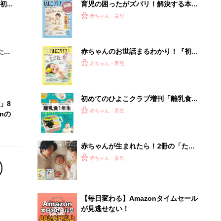
初め
育児の困ったがズバリ！解決する本
大特
『ひよこクラブ 秋号』 4カ月～2才
赤ちゃん・育児
 お
になるまで、育児に役立つ情報がいっ
ブル
ぱい！
たま
赤ちゃんのお世話まるわかり！『初め
てのひよこクラブ 夏号』〈巻頭大特
赤ちゃん・育児
集〉初めての授乳がうまくいく！ お
っぱい・ミルクの基本と夏のトラブル
解決テク
初めてのひよこクラブ増刊「離乳食1
」8
年生 1皿作るだけ！オールインワン​レ
赤ちゃん・育児
nの
シピ」
赤ちゃんが生まれたら！2冊の「たま
ひよ」
赤ちゃん・育児
【毎日変わる】Amazonタイムセール
が見逃せない！