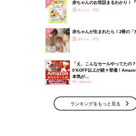
赤ちゃんのお世話まるわかり！『
てのひよこクラブ 夏号』〈巻頭
赤ちゃん・育児
集〉初めての授乳がうまくいく！
っぱい・ミルクの基本と夏のトラ
解決テク
赤ちゃんが生まれたら！2冊の「
ひよ」
赤ちゃん・育児
「え、こんなセールやってたの？
0％OFF以上が続々登場！Amazo
本気が...
PR（Amazon）
ランキングをもっと見る