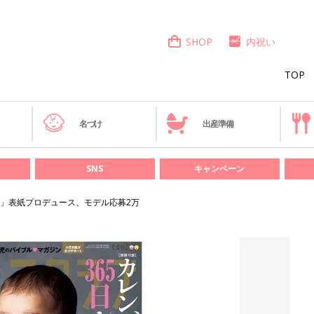
SHOP
内祝い
TOP
き
名づけ
出産準備
SNS
キャンペーン
」表紙プロデュース、モデル応募2万