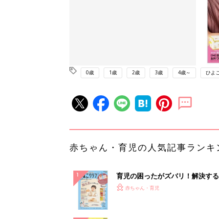
0歳
1歳
2歳
3歳
4歳～
ひよ
赤ちゃん・育児の人気記事ランキ
育児の困ったがズバリ！解決する
『ひよこクラブ 秋号』 4カ月～
赤ちゃん・育児
になるまで、育児に役立つ情報が
ぱい！