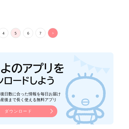
4
5
6
7
>
生後日数に合った情報を毎日お届け
ら産後まで長く使える無料アプリ
ダウンロード