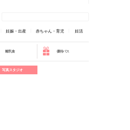
妊娠・出産
赤ちゃん・育児
妊活
離乳食
優待パス
写真スタジオ