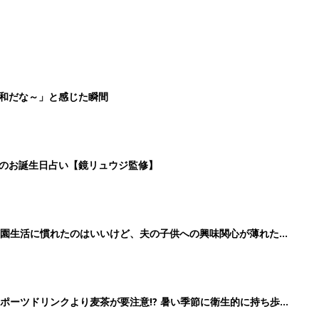
平和だな～」と感じた瞬間
日のお誕生日占い【鏡リュウジ監修】
育園生活に慣れたのはいいけど、夫の子供への興味関心が薄れた気
91』
ポーツドリンクより麦茶が要注意!? 暑い季節に衛生的に持ち歩
】