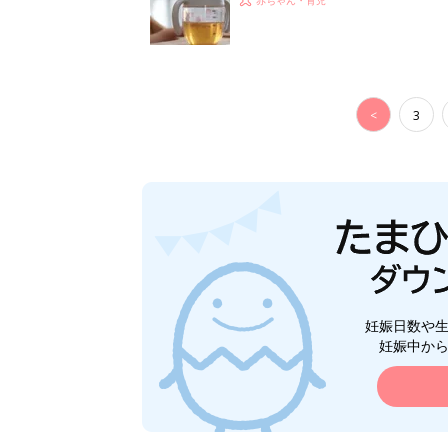
<
3
妊娠日数や
妊娠中か