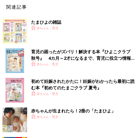
関連記事
たまひよの雑誌
赤ちゃん・育児
育児の困ったがズバリ！解決する本『ひよこクラブ
秋号』 4カ月～2才になるまで、育児に役立つ情報が
いっぱい！
赤ちゃん・育児
初めて妊娠されたかたに！妊娠がわかったら最初に読
む本『初めてのたまごクラブ 夏号』
赤ちゃん・育児
赤ちゃんが生まれたら！2冊の「たまひよ」
赤ちゃん・育児