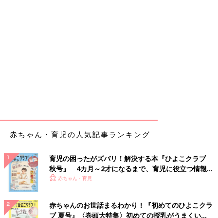
赤ちゃん・育児の人気記事ランキング
育児の困ったがズバリ！解決する本『ひよこクラブ
秋号』 4カ月～2才になるまで、育児に役立つ情報が
いっぱい！
赤ちゃん・育児
赤ちゃんのお世話まるわかり！『初めてのひよこクラ
ブ 夏号』〈巻頭大特集〉初めての授乳がうまくい