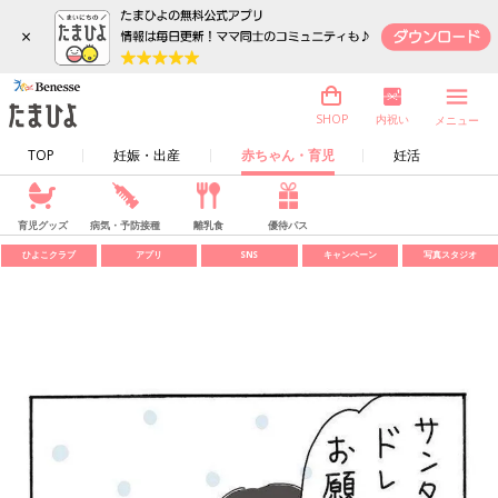
×
内祝い
SHOP
メニュー
TOP
妊娠・出産
赤ちゃん・育児
妊活
育児グッズ
病気・予防接種
離乳食
優待パス
ひよこクラブ
アプリ
SNS
キャンペーン
写真スタジオ