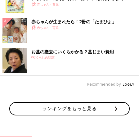
く！ おっぱい・ミルクの基本と夏のトラブル 解決テ
赤ちゃん・育児
ク
赤ちゃんが生まれたら！2冊の「たまひよ」
赤ちゃん・育児
お墓の撤去にいくらかかる？墓じまい費用
PR(くらしの話題)
Recommended by
ランキングをもっと見る