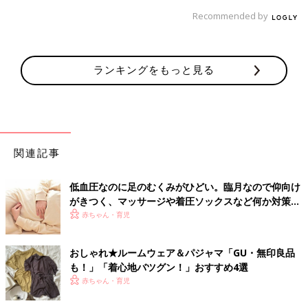
Recommended by
ランキングをもっと見る
関連記事
低血圧なのに足のむくみがひどい。臨月なので仰向け
がきつく、マッサージや着圧ソックスなど何か対策さ
れている方いますか？－”まいにちのたまひよ”の体験
赤ちゃん・育児
談
おしゃれ★ルームウェア＆パジャマ「GU・無印良品
も！」「着心地バツグン！」おすすめ4選
赤ちゃん・育児