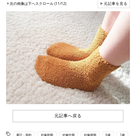
▼
次の画像は下へスクロール (11/12)
▶
元記事を見る
元記事へ戻る
家計・節約
妊娠初期
妊娠中期
妊娠後期
0歳
1歳