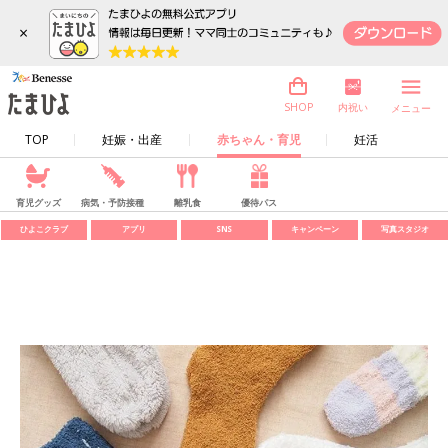
×
内祝い
SHOP
メニュー
TOP
妊娠・出産
赤ちゃん・育児
妊活
育児グッズ
病気・予防接種
離乳食
優待パス
ひよこクラブ
アプリ
SNS
キャンペーン
写真スタジオ