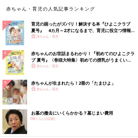
赤ちゃん・育児の人気記事ランキング
育児の困ったがズバリ！解決する本『ひよこクラブ
夏号』 4カ月～2才になるまで、育児に役立つ情報が
いっぱい！
赤ちゃん・育児
赤ちゃんのお世話まるわかり！『初めてのひよこクラ
ブ 夏号』〈巻頭大特集〉初めての授乳がうまくい
く！ おっぱい・ミルクの基本と夏のトラブル 解決テ
赤ちゃん・育児
ク
赤ちゃんが生まれたら！2冊の「たまひよ」
赤ちゃん・育児
お墓の撤去にいくらかかる？墓じまい費用
PR(くらしの話題)