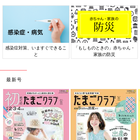
ん・
日本外来小児科学会リーフレッ
六星占術 細木かおりさんの人
ト検討会
相談
最新号