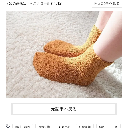
▼
次の画像は下へスクロール (11/12)
▶
元記事を見る
元記事へ戻る
家計・節約
妊娠初期
妊娠中期
妊娠後期
0歳
1歳