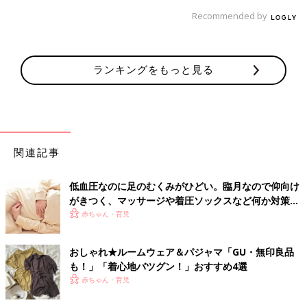
Recommended by
ランキングをもっと見る
関連記事
低血圧なのに足のむくみがひどい。臨月なので仰向け
がきつく、マッサージや着圧ソックスなど何か対策さ
れている方いますか？－”まいにちのたまひよ”の体験
赤ちゃん・育児
談
おしゃれ★ルームウェア＆パジャマ「GU・無印良品
も！」「着心地バツグン！」おすすめ4選
赤ちゃん・育児