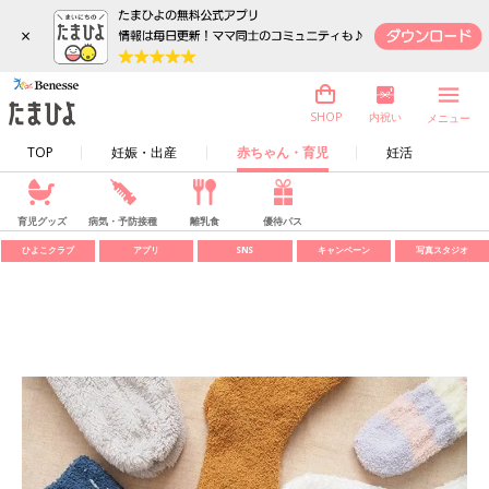
×
内祝い
SHOP
メニュー
TOP
妊娠・出産
赤ちゃん・育児
妊活
育児グッズ
病気・予防接種
離乳食
優待パス
ひよこクラブ
アプリ
SNS
キャンペーン
写真スタジオ