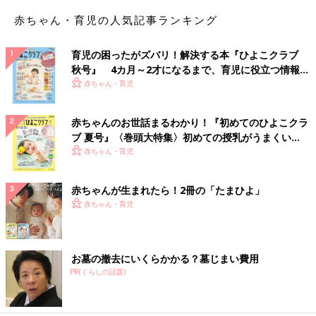
赤ちゃん・育児の人気記事ランキング
育児の困ったがズバリ！解決する本『ひよこクラブ
秋号』 4カ月～2才になるまで、育児に役立つ情報が
いっぱい！
赤ちゃん・育児
赤ちゃんのお世話まるわかり！『初めてのひよこクラ
ブ 夏号』〈巻頭大特集〉初めての授乳がうまくい
く！ おっぱい・ミルクの基本と夏のトラブル 解決テ
赤ちゃん・育児
ク
赤ちゃんが生まれたら！2冊の「たまひよ」
赤ちゃん・育児
お墓の撤去にいくらかかる？墓じまい費用
PR(くらしの話題)