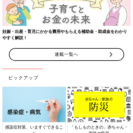
金をわかり
連載一覧へ
ピックアップ
きの」赤ちゃん・
日本外来小児科学会リーフレッ
六星占術 細木か