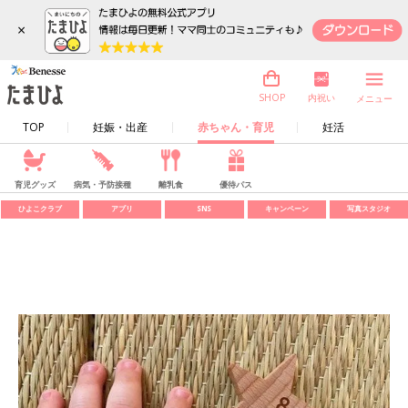
×
内祝い
SHOP
メニュー
TOP
妊娠・出産
赤ちゃん・育児
妊活
育児グッズ
病気・予防接種
離乳食
優待パス
ひよこクラブ
アプリ
SNS
キャンペーン
写真スタジオ