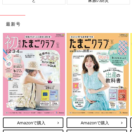
の防災
ト検討会
相
最新号
Amazonで購入
Amazonで購入