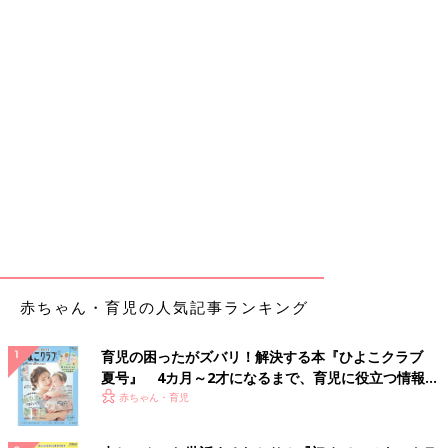
赤ちゃん・育児の人気記事ランキング
育児の困ったがズバリ！解決する本『ひよこクラブ
夏号』 4カ月～2才になるまで、育児に役立つ情報が
いっぱい！
赤ちゃん・育児