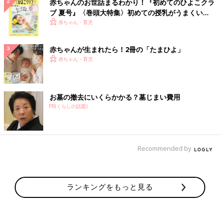
赤ちゃんのお世話まるわかり！『初めてのひよこクラ
ブ 夏号』〈巻頭大特集〉初めての授乳がうまくい
く！ おっぱい・ミルクの基本と夏のトラブル 解決テ
赤ちゃん・育児
ク
赤ちゃんが生まれたら！2冊の「たまひよ」
赤ちゃん・育児
お墓の撤去にいくらかかる？墓じまい費用
PR(くらしの話題)
Recommended by
ランキングをもっと見る