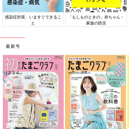
ん・
日本外来小児科学会リーフレッ
六星占術 細木かおりさんの
ト検討会
相談
最新号