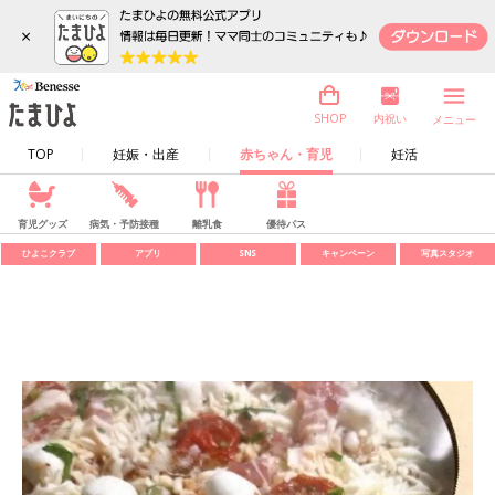
×
内祝い
SHOP
メニュー
TOP
妊娠・出産
赤ちゃん・育児
妊活
育児グッズ
病気・予防接種
離乳食
優待パス
ひよこクラブ
アプリ
SNS
キャンペーン
写真スタジオ