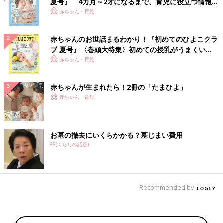
夏号』 4カ月～2才になるまで、育児に役立つ情報が
いっぱい！
赤ちゃん・育児
赤ちゃんのお世話まるわかり！『初めてのひよこクラ
ブ 夏号』〈巻頭大特集〉初めての授乳がうまくい
く！ おっぱい・ミルクの基本と夏のトラブル 解決テ
赤ちゃん・育児
ク
赤ちゃんが生まれたら！2冊の「たまひよ」
赤ちゃん・育児
お墓の撤去にいくらかかる？墓じまい費用
PR(くらしの話題)
Recommended by