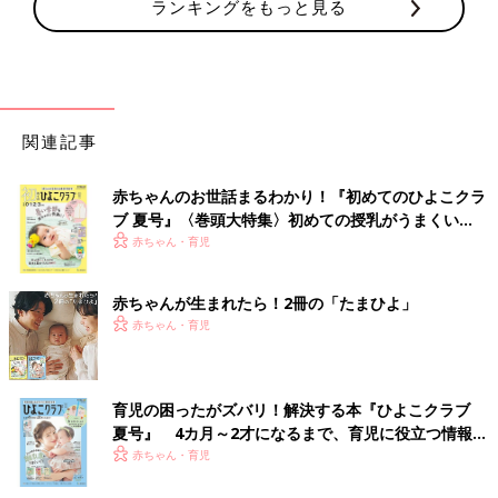
ランキングをもっと見る
関連記事
赤ちゃんのお世話まるわかり！『初めてのひよこクラ
ブ 夏号』〈巻頭大特集〉初めての授乳がうまくい
く！ おっぱい・ミルクの基本と夏のトラブル 解決テ
赤ちゃん・育児
ク
赤ちゃんが生まれたら！2冊の「たまひよ」
赤ちゃん・育児
育児の困ったがズバリ！解決する本『ひよこクラブ
夏号』 4カ月～2才になるまで、育児に役立つ情報が
いっぱい！
赤ちゃん・育児