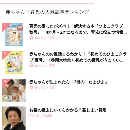
赤ちゃん・育児の人気記事ランキング
育児の困ったがズバリ！解決する本『ひよこクラブ
秋号』 4カ月～2才になるまで、育児に役立つ情報が
いっぱい！
赤ちゃん・育児
赤ちゃんのお世話まるわかり！『初めてのひよこクラ
ブ 夏号』〈巻頭大特集〉初めての授乳がうまくい
く！ おっぱい・ミルクの基本と夏のトラブル 解決テ
赤ちゃん・育児
ク
赤ちゃんが生まれたら！2冊の「たまひよ」
赤ちゃん・育児
お墓の撤去にいくらかかる？墓じまい費用
PR(くらしの話題)