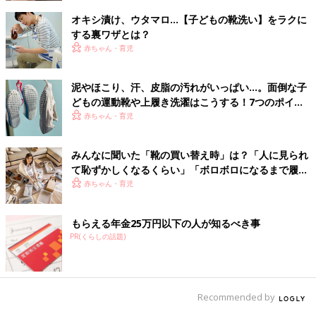
オキシ漬け、ウタマロ…【子どもの靴洗い】をラクに
する裏ワザとは？
赤ちゃん・育児
泥やほこり、汗、皮脂の汚れがいっぱい…。面倒な子
どもの運動靴や上履き洗濯はこうする！7つのポイン
ト
赤ちゃん・育児
みんなに聞いた「靴の買い替え時」は？「人に見られ
て恥ずかしくなるくらい」「ボロボロになるまで履き
つぶす」もあり!? お気に入りの靴を長くもたせる時短
赤ちゃん・育児
ケア法も！
もらえる年金25万円以下の人が知るべき事
PR(くらしの話題)
Recommended by