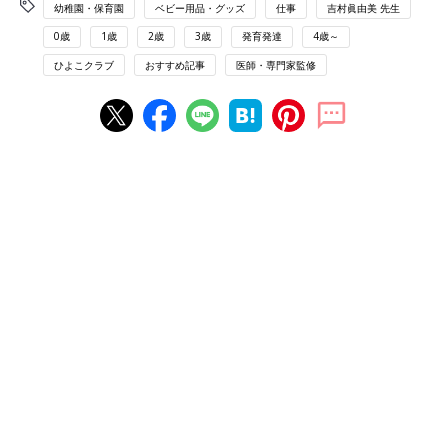
幼稚園・保育園
ベビー用品・グッズ
仕事
吉村眞由美 先生
0歳
1歳
2歳
3歳
発育発達
4歳～
ひよこクラブ
おすすめ記事
医師・専門家監修