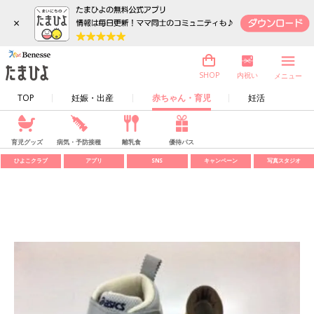
×
内祝い
SHOP
メニュー
TOP
妊娠・出産
赤ちゃん・育児
妊活
育児グッズ
病気・予防接種
離乳食
優待パス
ひよこクラブ
アプリ
SNS
キャンペーン
写真スタジオ