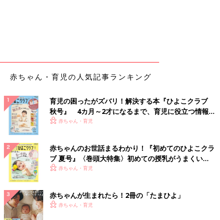
赤ちゃん・育児の人気記事ランキング
育児の困ったがズバリ！解決する本『ひよこクラブ
秋号』 4カ月～2才になるまで、育児に役立つ情報が
いっぱい！
赤ちゃん・育児
赤ちゃんのお世話まるわかり！『初めてのひよこクラ
ブ 夏号』〈巻頭大特集〉初めての授乳がうまくい
く！ おっぱい・ミルクの基本と夏のトラブル 解決テ
赤ちゃん・育児
ク
赤ちゃんが生まれたら！2冊の「たまひよ」
赤ちゃん・育児