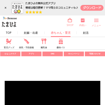
×
内祝い
SHOP
メニュー
TOP
妊娠・出産
赤ちゃん・育児
妊活
育児グッズ
病気・予防接種
離乳食
優待パス
ひよこクラブ
アプリ
SNS
キャンペーン
写真スタジオ