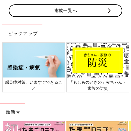
連載一覧へ
ピックアップ
の」赤ちゃん・
日本外来小児科学会リーフレッ
六星占術 細木か
防災
ト検討会
相談
最新号