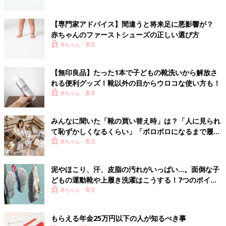
【専門家アドバイス】間違うと将来足に悪影響が？
赤ちゃんのファーストシューズの正しい選び方
赤ちゃん・育児
【無印良品】たった1本で子どもの靴洗いから解放さ
れる便利グッズ！靴以外の目からウロコな使い方も！
赤ちゃん・育児
みんなに聞いた「靴の買い替え時」は？「人に見られ
て恥ずかしくなるくらい」「ボロボロになるまで履き
つぶす」もあり!? お気に入りの靴を長くもたせる時短
赤ちゃん・育児
ケア法も！
泥やほこり、汗、皮脂の汚れがいっぱい…。面倒な子
どもの運動靴や上履き洗濯はこうする！7つのポイン
ト
赤ちゃん・育児
もらえる年金25万円以下の人が知るべき事