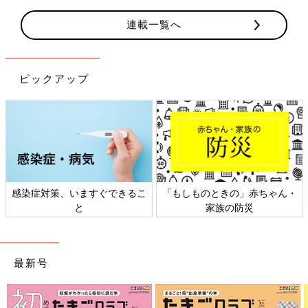
連載一覧へ
ピックアップ
ものときの」赤ちゃん・
日本外来小児科学会リーフレッ
六星占術
家族の防災
ト検討会
最新号