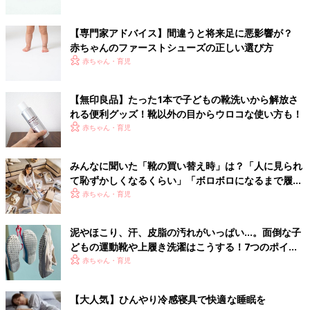
【専門家アドバイス】間違うと将来足に悪影響が？
赤ちゃんのファーストシューズの正しい選び方
赤ちゃん・育児
【無印良品】たった1本で子どもの靴洗いから解放さ
れる便利グッズ！靴以外の目からウロコな使い方も！
赤ちゃん・育児
みんなに聞いた「靴の買い替え時」は？「人に見られ
て恥ずかしくなるくらい」「ボロボロになるまで履き
つぶす」もあり!? お気に入りの靴を長くもたせる時短
赤ちゃん・育児
ケア法も！
泥やほこり、汗、皮脂の汚れがいっぱい…。面倒な子
どもの運動靴や上履き洗濯はこうする！7つのポイン
ト
赤ちゃん・育児
【大人気】ひんやり冷感寝具で快適な睡眠を