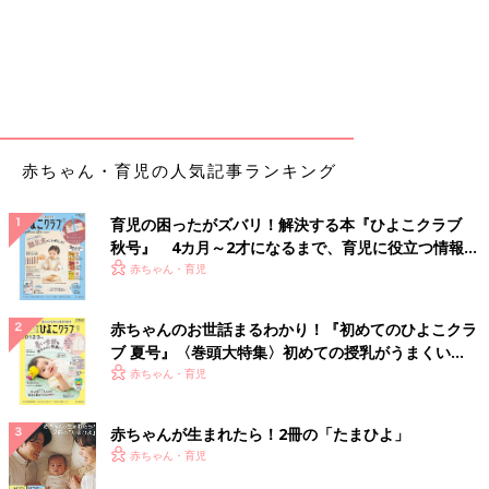
赤ちゃん・育児の人気記事ランキング
育児の困ったがズバリ！解決する本『ひよこクラブ
秋号』 4カ月～2才になるまで、育児に役立つ情報が
いっぱい！
赤ちゃん・育児
赤ちゃんのお世話まるわかり！『初めてのひよこクラ
ブ 夏号』〈巻頭大特集〉初めての授乳がうまくい
く！ おっぱい・ミルクの基本と夏のトラブル 解決テ
赤ちゃん・育児
ク
赤ちゃんが生まれたら！2冊の「たまひよ」
赤ちゃん・育児