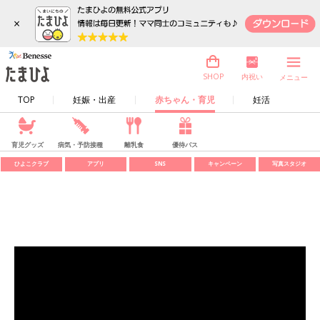
×
内祝い
SHOP
メニュー
TOP
妊娠・出産
赤ちゃん・育児
妊活
育児グッズ
病気・予防接種
離乳食
優待パス
ひよこクラブ
アプリ
SNS
キャンペーン
写真スタジオ