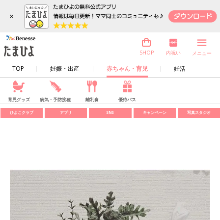
×
内祝い
SHOP
メニュー
TOP
妊娠・出産
赤ちゃん・育児
妊活
育児グッズ
病気・予防接種
離乳食
優待パス
ひよこクラブ
アプリ
SNS
キャンペーン
写真スタジオ