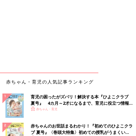
赤ちゃん・育児の人気記事ランキング
育児の困ったがズバリ！解決する本『ひよこクラブ
夏号』 4カ月～2才になるまで、育児に役立つ情報が
いっぱい！
赤ちゃん・育児
赤ちゃんのお世話まるわかり！『初めてのひよこクラ
ブ 夏号』〈巻頭大特集〉初めての授乳がうまくい