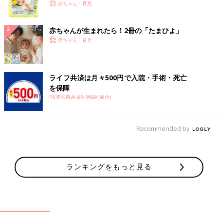
く！ おっぱい・ミルクの基本と夏のトラブル 解決テ
赤ちゃん・育児
ク
赤ちゃんが生まれたら！2冊の「たまひよ」
赤ちゃん・育児
ライフ共済は月々500円で入院・手術・死亡
を保障
PR(愛知県共済生活協同組合)
Recommended by
ランキングをもっと見る