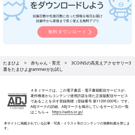
妊娠日数や生後日数に合った情報を毎日お届け
妊娠中から産後まで長く使える無料アプリ
無料ダウンロード
たまひよ
赤ちゃん・育児
3COINSの高見えアクセサリー3
選をたまひよgrammerがお試し
ＡＢＪマークは、この電子書店・電子書籍配信サービスが、
著作権者からコンテンツ使用許諾を得た正規版配信サービス
であることを示す登録商標（登録番号 第11091000号）です。
ABJマークの詳細、ABJマークを掲示しているサービスの一覧
はこちら→
https://aebs.or.jp/
本サイトに掲載されている記事・写真・イラスト等のコンテンツの無断転載を禁じま
す。