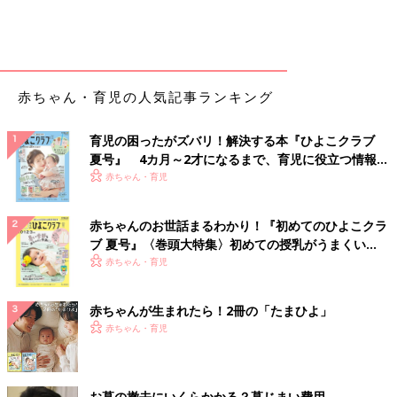
赤ちゃん・育児の人気記事ランキング
育児の困ったがズバリ！解決する本『ひよこクラブ
夏号』 4カ月～2才になるまで、育児に役立つ情報が
いっぱい！
赤ちゃん・育児
赤ちゃんのお世話まるわかり！『初めてのひよこクラ
ブ 夏号』〈巻頭大特集〉初めての授乳がうまくい
く！ おっぱい・ミルクの基本と夏のトラブル 解決テ
赤ちゃん・育児
ク
赤ちゃんが生まれたら！2冊の「たまひよ」
赤ちゃん・育児
お墓の撤去にいくらかかる？墓じまい費用