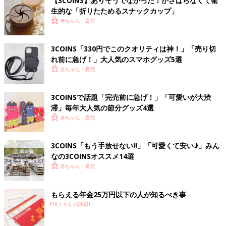
【3COINS】ありそうでなかった！かさばらなくて衛
生的な「折りたためるスナックカップ」
赤ちゃん・育児
3COINS「330円でこのクオリティは神！」「売り切
れ前に急げ！」大人気のスマホグッズ5選
赤ちゃん・育児
3COINSで話題「完売前に急げ！」「可愛いが大渋
滞」毎年大人気の節分グッズ4選
赤ちゃん・育児
3COINS「もう手放せない‼」「可愛くて安い♪」みん
なの3COINSオススメ14選
赤ちゃん・育児
もらえる年金25万円以下の人が知るべき事
PR(くらしの話題)