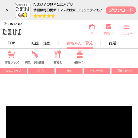
×
内祝い
SHOP
メニュー
TOP
妊娠・出産
赤ちゃん・育児
妊活
育児グッズ
病気・予防接種
離乳食
優待パス
ひよこクラブ
アプリ
SNS
キャンペーン
写真スタジオ