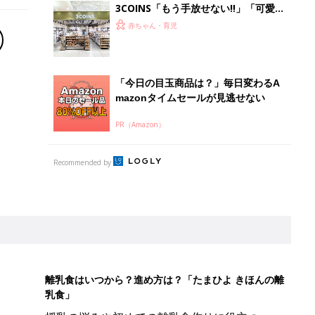
3COINS「もう手放せない‼」「可愛く
て安い♪」みんなの3COINSオススメ
赤ちゃん・育児
14選
「今日の目玉商品は？」毎日変わるA
mazonタイムセールが見逃せない
PR（Amazon）
Recommended by
離乳食はいつから？進め方は？「たまひよ きほんの離
乳食」