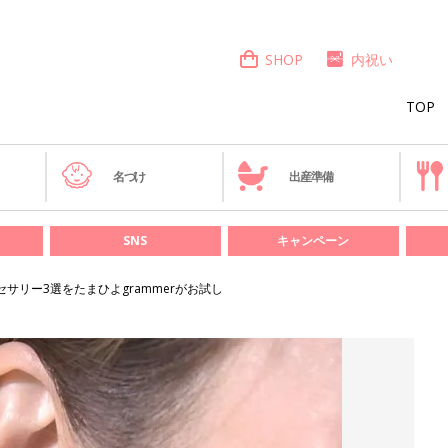
SHOP
内祝い
TOP
き
名づけ
出産準備
SNS
キャンペーン
クセサリー3選をたまひよgrammerがお試し