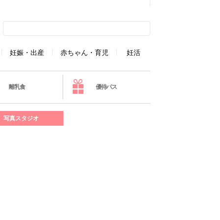
妊娠・出産
赤ちゃん・育児
妊活
離乳食
優待パス
写真スタジオ