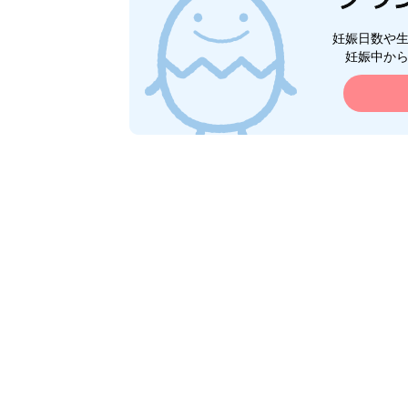
妊娠日数や
妊娠中か