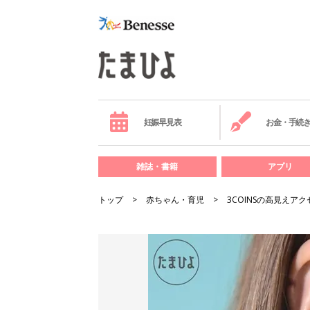
妊娠早見表
お金・手続
雑誌・書籍
アプリ
トップ
赤ちゃん・育児
3COINSの高見えア