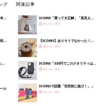
ング
関連記事
本
3COINS「買って大正解」「高見えで
2才
可愛すぎ」大人気のファッショングッ
赤ちゃん・育児
いっ
ズ4選
初め
【3COINS】ありそうでなかった！か
大特
さばらなくて衛生的な「折りたためる
赤ちゃん・育児
 お
スナックカップ」
ブル
たま
3COINS「330円でこのクオリティは
神！」「売り切れ前に急げ！」大人気
赤ちゃん・育児
のスマホグッズ5選
3COINSで話題「完売前に急げ！」
セール
「可愛いが大渋滞」毎年大人気の節分
赤ちゃん・育児
グッズ4選