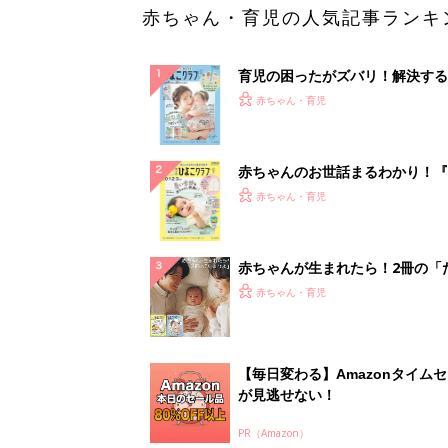
赤ちゃん・育児の人気記事ランキ
育児の困ったがズバリ！解決する
『ひよこクラブ 夏号』 4カ月～
赤ちゃん・育児
になるまで、育児に役立つ情報が
ぱい！
赤ちゃんのお世話まるわかり！『
てのひよこクラブ 夏号』〈巻頭
赤ちゃん・育児
集〉初めての授乳がうまくいく！
っぱい・ミルクの基本と夏のトラ
解決テク
赤ちゃんが生まれたら！2冊の「
ひよ」
赤ちゃん・育児
【毎日変わる】Amazonタイム
が見逃せない！
PR（Amazon）