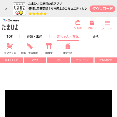
×
内祝い
SHOP
メニュー
TOP
妊娠・出産
赤ちゃん・育児
妊活
育児グッズ
病気・予防接種
離乳食
優待パス
ひよこクラブ
アプリ
SNS
キャンペーン
写真スタジオ