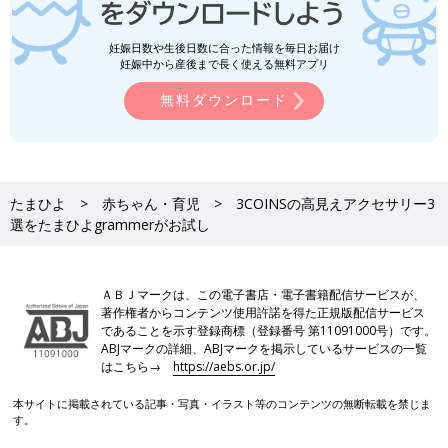
妊娠日数や生後日数に合った情報を毎日お届け
妊娠中から産後まで長く使える無料アプリ
無料ダウンロード
たまひよ
赤ちゃん・育児
3COINSの高見えアクセサリー3
選をたまひよgrammerがお試し
ＡＢＪマークは、この電子書店・電子書籍配信サービスが、
著作権者からコンテンツ使用許諾を得た正規版配信サービス
であることを示す登録商標（登録番号 第11091000号）です。
ABJマークの詳細、ABJマークを掲示しているサービスの一覧
はこちら→
https://aebs.or.jp/
本サイトに掲載されている記事・写真・イラスト等のコンテンツの無断転載を禁じま
す。