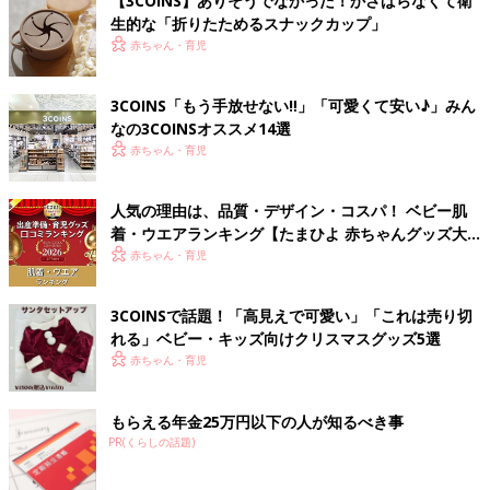
【3COINS】ありそうでなかった！かさばらなくて衛
生的な「折りたためるスナックカップ」
赤ちゃん・育児
3COINS「もう手放せない‼」「可愛くて安い♪」みん
なの3COINSオススメ14選
赤ちゃん・育児
人気の理由は、品質・デザイン・コスパ！ ベビー肌
着・ウエアランキング【たまひよ 赤ちゃんグッズ大
賞2026】
赤ちゃん・育児
3COINSで話題！「高見えで可愛い」「これは売り切
れる」ベビー・キッズ向けクリスマスグッズ5選
赤ちゃん・育児
もらえる年金25万円以下の人が知るべき事
PR(くらしの話題)