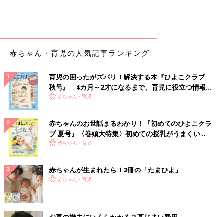
赤ちゃん・育児の人気記事ランキング
育児の困ったがズバリ！解決する本『ひよこクラブ
秋号』 4カ月～2才になるまで、育児に役立つ情報が
いっぱい！
赤ちゃん・育児
赤ちゃんのお世話まるわかり！『初めてのひよこクラ
ブ 夏号』〈巻頭大特集〉初めての授乳がうまくい
く！ おっぱい・ミルクの基本と夏のトラブル 解決テ
赤ちゃん・育児
ク
赤ちゃんが生まれたら！2冊の「たまひよ」
赤ちゃん・育児
お墓の撤去にいくらかかる？墓じまい費用