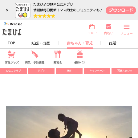
×
内祝い
SHOP
メニュー
TOP
妊娠・出産
赤ちゃん・育児
妊活
育児グッズ
病気・予防接種
離乳食
優待パス
ひよこクラブ
アプリ
SNS
キャンペーン
写真スタジオ