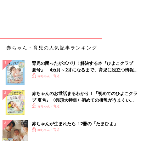
赤ちゃん・育児の人気記事ランキング
育児の困ったがズバリ！解決する本『ひよこクラブ
夏号』 4カ月～2才になるまで、育児に役立つ情報が
いっぱい！
赤ちゃん・育児
赤ちゃんのお世話まるわかり！『初めてのひよこクラ
ブ 夏号』〈巻頭大特集〉初めての授乳がうまくい
く！ おっぱい・ミルクの基本と夏のトラブル 解決テ
赤ちゃん・育児
ク
赤ちゃんが生まれたら！2冊の「たまひよ」
赤ちゃん・育児