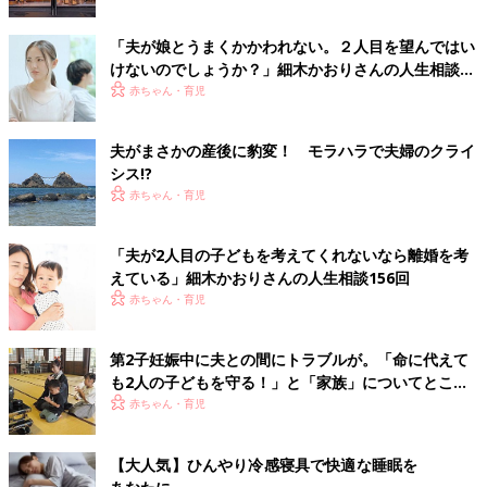
「夫が娘とうまくかかわれない。２人目を望んではい
けないのでしょうか？」細木かおりさんの人生相談
183回
赤ちゃん・育児
夫がまさかの産後に豹変！ モラハラで夫婦のクライ
シス!?
赤ちゃん・育児
「夫が2人目の子どもを考えてくれないなら離婚を考
えている」細木かおりさんの人生相談156回
赤ちゃん・育児
第2子妊娠中に夫との間にトラブルが。「命に代えて
も2人の子どもを守る！」と「家族」についてとこと
ん考えた先に僧侶の道が【シングルマザー体験談】
赤ちゃん・育児
【大人気】ひんやり冷感寝具で快適な睡眠を