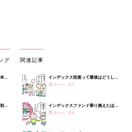
初め
インデックスファンド乗り換えたほう
大特
がいい？ ほったらかし投資家に聞く
赤ちゃん・育児
 お
ブル
たま
年に１回だけ？「リバランス」をほっ
たらかし投資家に聞く
赤ちゃん・育児
子育て世代はなんで「積み立て投資」
低限や
がいいの？ ほったらかし投資家に聞
赤ちゃん・育児
認識
く
妻、夫が投資に対してNOなときを、
ほったらかし投資家に聞く
赤ちゃん・育児
部下が指示待ちになる、本当の理由。
23年続く自律型組織に共通する「3つ