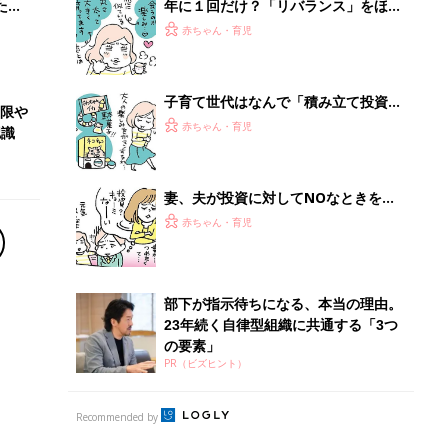
の要素」
PR（ビズヒント）
Recommended by
離乳食はいつから？進め方は？「たまひよ きほんの離
乳食」
授乳の悩みや初めての離乳食作りに役立つ
子育てとお金
につ
妊娠・出産・育児にかかる費用やもらえる補助
金・助成金を解説