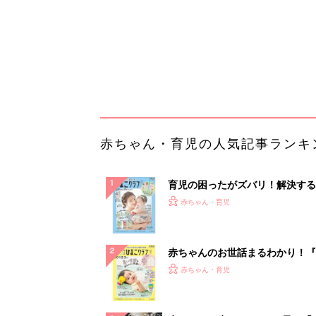
赤ちゃんのお世話まるわかり！『
てのひよこクラブ 夏号』〈巻頭
赤ちゃん・育児
集〉初めての授乳がうまくいく！
っぱい・ミルクの基本と夏のトラ
解決テク
赤ちゃんが生まれたら！2冊の「
ひよ」
赤ちゃん・育児
管理職に求められるAI活用。最
るべき3つのことと、NGな自己
PR（ビズヒント）
ランキングをもっと見る