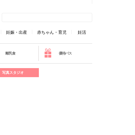
妊娠・出産
赤ちゃん・育児
妊活
離乳食
優待パス
写真スタジオ