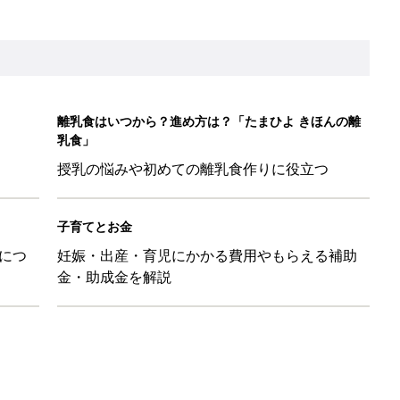
26】協賛企業のご紹介
&体験談大募集！！
ール【たまひよ ファミリーパーク2026】
を育てる？土はどうする？