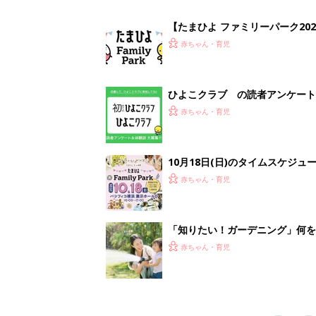
赤ちゃん・育児
1
2
妊娠日数や
妊娠中か