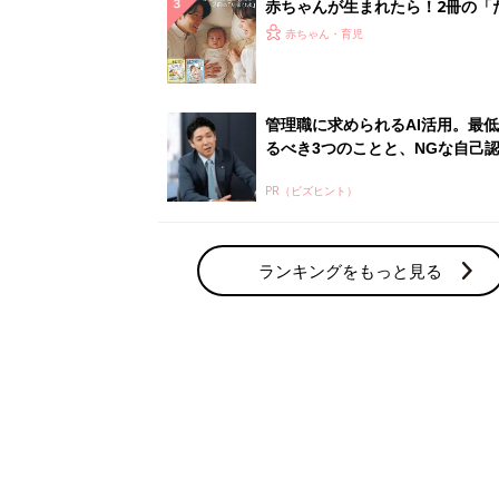
赤ちゃん・育児の人気テーマ
育児日記・マンガ
出産・育児あるあるをマンガで楽しもう
赤ちゃんの病気
赤ちゃんの病気や事故・ケガ、ホームケア
いてまとめました