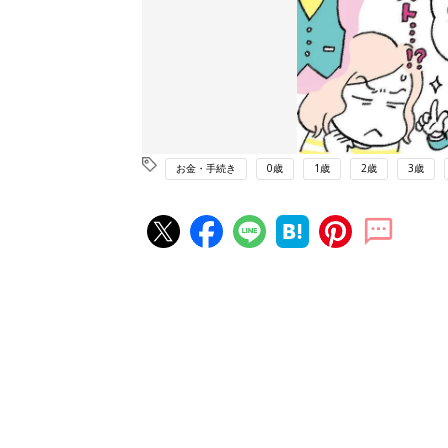
お金・手続き
0歳
1歳
2歳
3歳
赤ちゃん・育児の人気記事ランキ
育児の困ったがズバリ！解決する
『ひよこクラブ 夏号』 4カ月～
赤ちゃん・育児
になるまで、育児に役立つ情報が
ぱい！