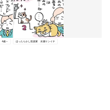
4歳～
ほったらかし投資家 水瀬ケンイチ
ング
関連記事
本
インデックス投資って最後はどうした
2才
らいいの？をほったらかし投資家に聞
赤ちゃん・育児
いっ
く