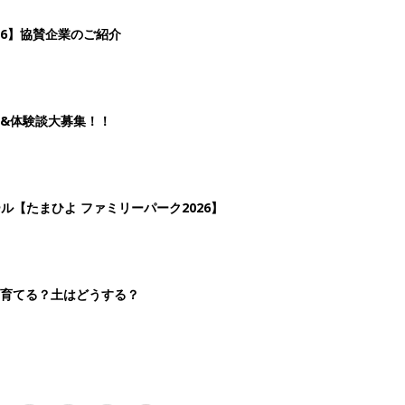
3
4
5
>
生後日数に合った情報を毎日お届け
ら産後まで長く使える無料アプリ
ダウンロード