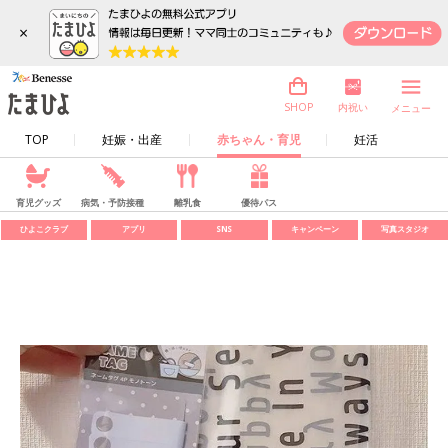
×
内祝い
SHOP
メニュー
TOP
妊娠・出産
赤ちゃん・育児
妊活
育児グッズ
病気・予防接種
離乳食
優待パス
ひよこクラブ
アプリ
SNS
キャンペーン
写真スタジオ