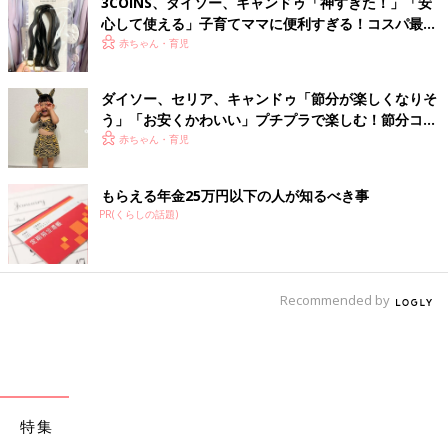
3COINS、ダイソー、キャンドゥ「神すぎた！」「安
心して使える」子育てママに便利すぎる！コスパ最高
のスマホグッズ5選
赤ちゃん・育児
ダイソー、セリア、キャンドゥ「節分が楽しくなりそ
う」「お安くかわいい」プチプラで楽しむ！節分コス
プレアイテム5選
赤ちゃん・育児
もらえる年金25万円以下の人が知るべき事
PR(くらしの話題)
Recommended by
特集