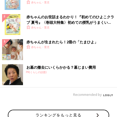
いっぱい！
赤ちゃん・育児
赤ちゃんのお世話まるわかり！『初めてのひよこクラ
ブ 夏号』〈巻頭大特集〉初めての授乳がうまくい
く！ おっぱい・ミルクの基本と夏のトラブル 解決テ
赤ちゃん・育児
ク
赤ちゃんが生まれたら！2冊の「たまひよ」
赤ちゃん・育児
お墓の撤去にいくらかかる？墓じまい費用
PR(くらしの話題)
Recommended by
ランキングをもっと見る