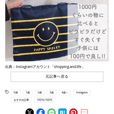
出典：Instagramアカウント「shopping.and.life」
元記事へ戻る
0歳
1歳
2歳
3歳
4歳～
Instagram
おすすめ記事
100均/100円