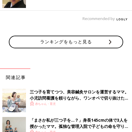
Recommended by
ランキングをもっと見る
関連記事
三つ子を育てつつ、美容鍼灸サロンを運営するママ。
小児訪問看護を頼りながら、ワンオペで切り抜けた赤
ちゃん育児！【多胎インタビュー・後編】
赤ちゃん・育児
「まさか私が三つ子を…？」身長145cmの体で3人を
授かったママ。孤独な管理入院で子どもの命を守り抜