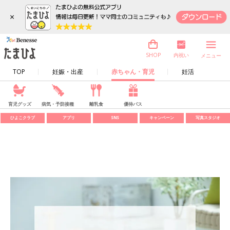
×
内祝い
SHOP
メニュー
TOP
妊娠・出産
赤ちゃん・育児
妊活
育児グッズ
病気・予防接種
離乳食
優待パス
ひよこクラブ
アプリ
SNS
キャンペーン
写真スタジオ