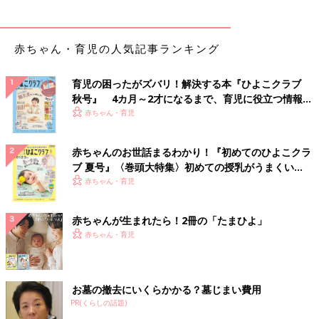
赤ちゃん・育児の人気記事ランキング
育児の困ったがズバリ！解決する本『ひよこクラブ
秋号』 4カ月～2才になるまで、育児に役立つ情報が
いっぱい！
赤ちゃん・育児
赤ちゃんのお世話まるわかり！『初めてのひよこクラ
ブ 夏号』〈巻頭大特集〉初めての授乳がうまくい
く！ おっぱい・ミルクの基本と夏のトラブル 解決テ
赤ちゃん・育児
ク
赤ちゃんが生まれたら！2冊の「たまひよ」
赤ちゃん・育児
お墓の撤去にいくらかかる？墓じまい費用
PR(くらしの話題)