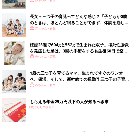
いた！【多胎インタビュー・前編】
赤ちゃん・育児
長女＋三つ子の育児ってどんな感じ？「子どもが0歳
のときは、ほとんど眠ることができず、体調を崩した
ことも…」【多胎の育児体験談】
赤ちゃん・育児
妊娠23週で604gと552gで生まれた双子。壊死性腸炎
を発症した弟は、3回の手術をするも生後60日で空へ
【多胎・低出生体重児】
赤ちゃん・育児
1歳の三つ子を育てるママ。生まれてすぐのワンオ
ペ、保活、そして、新幹線での通勤⁈ 三つ子の子育て
のリアル【多胎育児体験談】
赤ちゃん・育児
もらえる年金25万円以下の人が知るべき事
PR(くらしの話題)