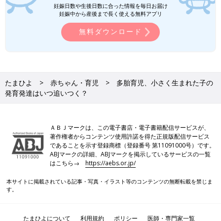
妊娠日数や生後日数に合った情報を毎日お届け
妊娠中から産後まで長く使える無料アプリ
無料ダウンロード
たまひよ
赤ちゃん・育児
多胎育児、小さく生まれた子の
発育発達はいつ追いつく？
ＡＢＪマークは、この電子書店・電子書籍配信サービスが、
著作権者からコンテンツ使用許諾を得た正規版配信サービス
であることを示す登録商標（登録番号 第11091000号）です。
ABJマークの詳細、ABJマークを掲示しているサービスの一覧
はこちら→
https://aebs.or.jp/
本サイトに掲載されている記事・写真・イラスト等のコンテンツの無断転載を禁じま
す。
たまひよについて
利用規約
ポリシー
医師・専門家一覧