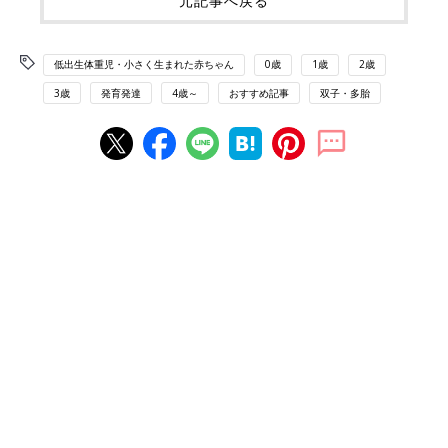
元記事へ戻る
低出生体重児・小さく生まれた赤ちゃん
0歳
1歳
2歳
3歳
発育発達
4歳～
おすすめ記事
双子・多胎