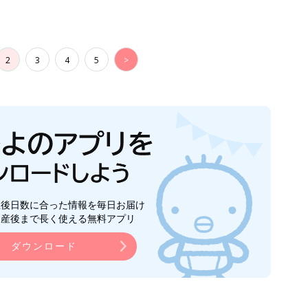
2
3
4
5
>
生後日数に合った情報を毎日お届け
ら産後まで長く使える無料アプリ
ダウンロード