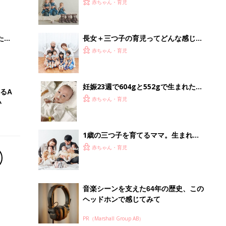
大特
145cmの体で3人を授かったママ。孤
赤ちゃん・育児
 お
独な管理入院で子どもの命を守り抜い
ブル
た！【多胎インタビュー・前編】
たま
長女＋三つ子の育児ってどんな感じ？
「子どもが0歳のときは、ほとんど眠
赤ちゃん・育児
ることができず、体調を崩したこと
も…」【多胎の育児体験談】
妊娠23週で604gと552gで生まれた双
るA
子。壊死性腸炎を発症した弟は、3回
赤ちゃん・育児
い
の手術をするも生後60日で空へ【多
胎・低出生体重児】
1歳の三つ子を育てるママ。生まれて
すぐのワンオペ、保活、そして、新幹
赤ちゃん・育児
線での通勤⁈ 三つ子の子育てのリアル
【多胎育児体験談】
音楽シーンを支えた64年の歴史、この
ヘッドホンで感じてみて
PR（Marshall Group AB）