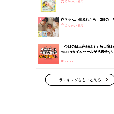
てのひよこクラブ 夏号』〈巻頭
赤ちゃん・育児
集〉初めての授乳がうまくいく！
っぱい・ミルクの基本と夏のトラ
解決テク
赤ちゃんが生まれたら！2冊の「
ひよ」
赤ちゃん・育児
「今日の目玉商品は？」毎日変わ
mazonタイムセールが見逃せな
PR（Amazon）
ランキングをもっと見る