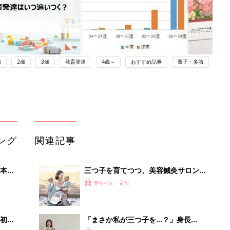
歳
2歳
3歳
発育発達
4歳～
おすすめ記事
双子・多胎
ング
関連記事
本
三つ子を育てつつ、美容鍼灸サロンを
2才
運営するママ。小児訪問看護を頼りな
赤ちゃん・育児
いっ
がら、ワンオペで切り抜けた赤ちゃん
育児！【多胎インタビュー・後編】
初め
「まさか私が三つ子を…？」身長