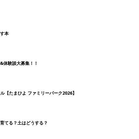
ばす本
&体験談大募集！！
ール【たまひよ ファミリーパーク2026】
を育てる？土はどうする？