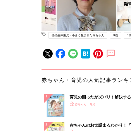
低出生体重児・小さく生まれた赤ちゃん
0歳
1
赤ちゃん・育児の人気記事ランキ
育児の困ったがズバリ！解決する
『ひよこクラブ 夏号』 4カ月～
赤ちゃん・育児
になるまで、育児に役立つ情報が
ぱい！
赤ちゃんのお世話まるわかり！『