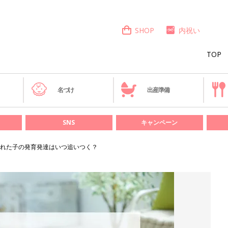
SHOP
内祝い
TOP
き
名づけ
出産準備
SNS
キャンペーン
れた子の発育発達はいつ追いつく？