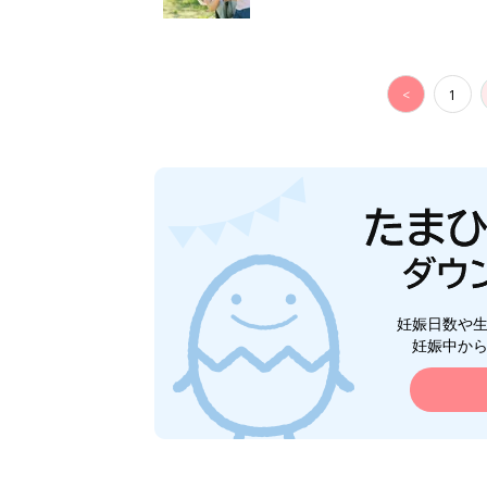
<
1
妊娠日数や
妊娠中か