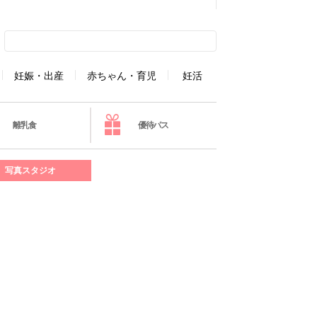
妊娠・出産
赤ちゃん・育児
妊活
離乳食
優待パス
写真スタジオ