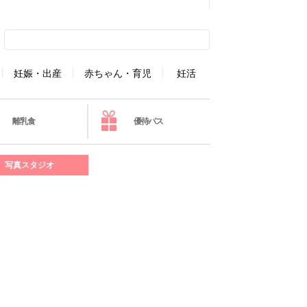
妊娠・出産
赤ちゃん・育児
妊活
離乳食
優待パス
写真スタジオ