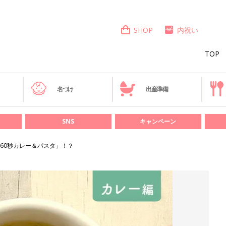
SHOP
内祝い
TOP
き
名づけ
出産準備
SNS
キャンペーン
60秒カレー＆パスタ」！？