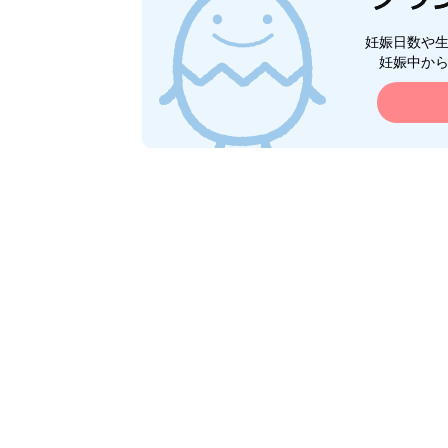
妊娠日数や
妊娠中か