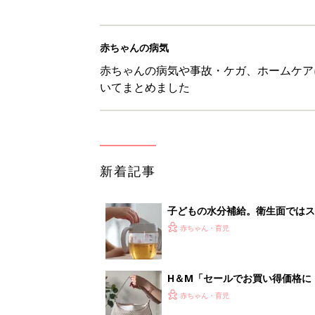
赤ちゃんの病気
赤ちゃんの病気や事故・ケガ、ホームケア
いてまとめました
新着記事
子どもの水分補給。衛生面ではス
く3つのコツとは？【専門家監修
赤ちゃん・育児
H＆М「セールでお買い得価格に
赤ちゃん・育児