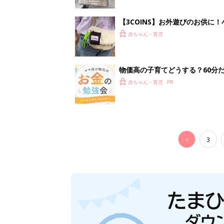
【3COINS】お外遊びのお供
ート」
赤ちゃん・育児
物価高の子育てどうする？60分
赤ちゃん・育児
<
3