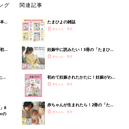
ング
関連記事
本
たまひよの雑誌
2才
赤ちゃん・育児
いっ
初め
妊娠中に読みたい！3冊の「たまひ
大特
よ」
赤ちゃん・育児
 お
ブル
たま
初めて妊娠されたかたに！妊娠がわか
ったら最初に読む本『初めてのたまご
赤ちゃん・育児
クラブ 夏号』
赤ちゃんが生まれたら！2冊の「たま
」8
ひよ」
赤ちゃん・育児
nの