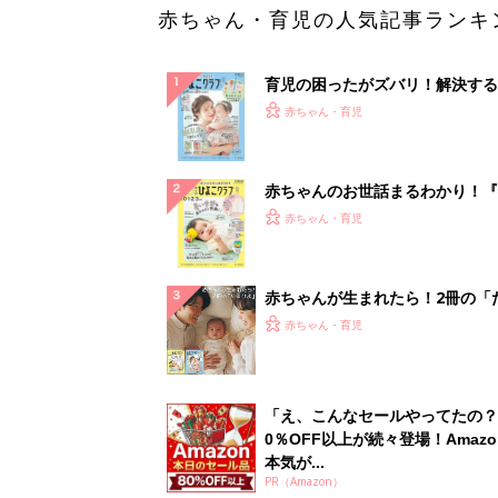
赤ちゃん・育児の人気記事ランキ
育児の困ったがズバリ！解決する
『ひよこクラブ 夏号』 4カ月～
赤ちゃん・育児
になるまで、育児に役立つ情報が
ぱい！
赤ちゃんのお世話まるわかり！『
てのひよこクラブ 夏号』〈巻頭
赤ちゃん・育児
集〉初めての授乳がうまくいく！
っぱい・ミルクの基本と夏のトラ
解決テク
赤ちゃんが生まれたら！2冊の「
ひよ」
赤ちゃん・育児
「え、こんなセールやってたの？
0％OFF以上が続々登場！Amazo
本気が...
PR（Amazon）