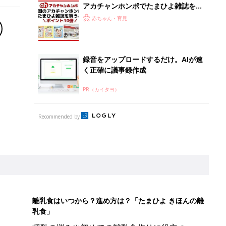
アカチャンホンポでたまひよ雑誌を買
うとポイント10倍【期間限定】
赤ちゃん・育児
録音をアップロードするだけ。AIが速
く正確に議事録作成
PR（カイタヨ）
Recommended by
離乳食はいつから？進め方は？「たまひよ きほんの離
乳食」