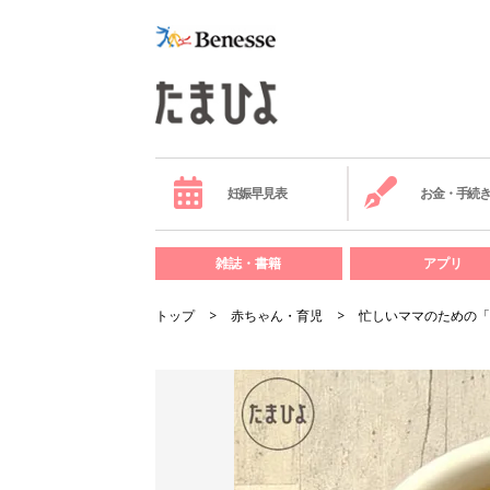
妊娠早見表
お金・手続
雑誌・書籍
アプリ
トップ
赤ちゃん・育児
忙しいママのための「