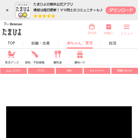
×
内祝い
SHOP
メニュー
TOP
妊娠・出産
赤ちゃん・育児
妊活
育児グッズ
病気・予防接種
離乳食
優待パス
ひよこクラブ
アプリ
SNS
キャンペーン
写真スタジオ