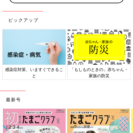
ピックアップ
日本外来小児科学会リーフレッ
六星占術 細木かおりさんの人生
ト検討会
相談
最新号