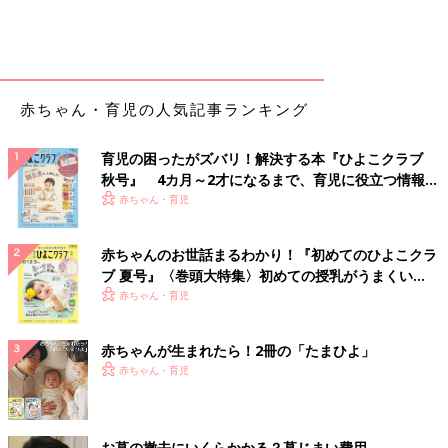
赤ちゃん・育児の人気記事ランキング
育児の困ったがズバリ！解決する本『ひよこクラブ
秋号』 4カ月～2才になるまで、育児に役立つ情報が
いっぱい！
赤ちゃん・育児
赤ちゃんのお世話まるわかり！『初めてのひよこクラ
ブ 夏号』〈巻頭大特集〉初めての授乳がうまくい
く！ おっぱい・ミルクの基本と夏のトラブル 解決テ
赤ちゃん・育児
ク
赤ちゃんが生まれたら！2冊の「たまひよ」
赤ちゃん・育児
お墓の撤去にいくらかかる？墓じまい費用