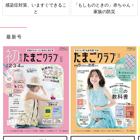
きるこ
「もしものときの」赤ちゃん・
日本外来小児科学会リーフ
家族の防災
ト検討会
最新号