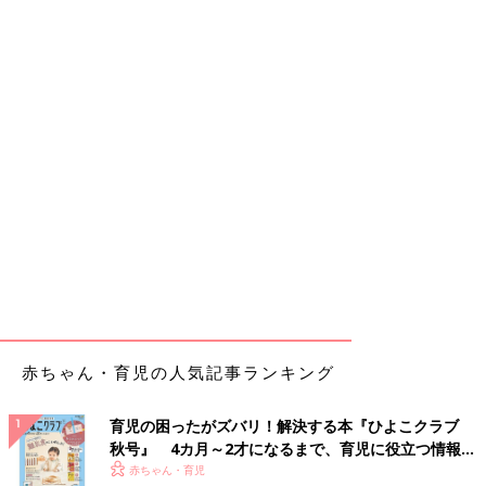
赤ちゃん・育児の人気記事ランキング
育児の困ったがズバリ！解決する本『ひよこクラブ
秋号』 4カ月～2才になるまで、育児に役立つ情報が
いっぱい！
赤ちゃん・育児