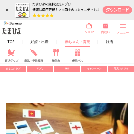
×
内祝い
SHOP
メニュー
TOP
妊娠・出産
赤ちゃん・育児
妊活
育児グッズ
病気・予防接種
離乳食
優待パス
ひよこクラブ
アプリ
SNS
キャンペーン
写真スタジオ