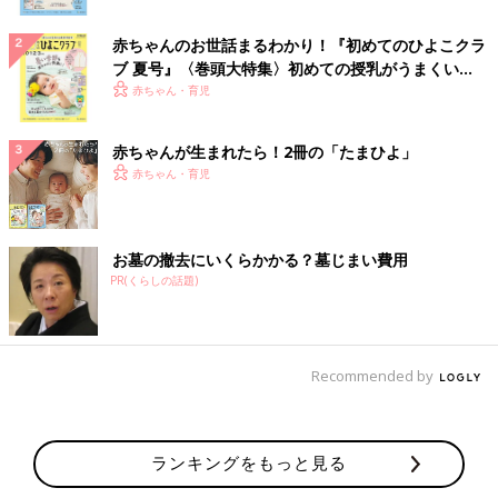
赤ちゃんのお世話まるわかり！『初めてのひよこクラ
ブ 夏号』〈巻頭大特集〉初めての授乳がうまくい
く！ おっぱい・ミルクの基本と夏のトラブル 解決テ
赤ちゃん・育児
ク
赤ちゃんが生まれたら！2冊の「たまひよ」
赤ちゃん・育児
お墓の撤去にいくらかかる？墓じまい費用
PR(くらしの話題)
Recommended by
ランキングをもっと見る