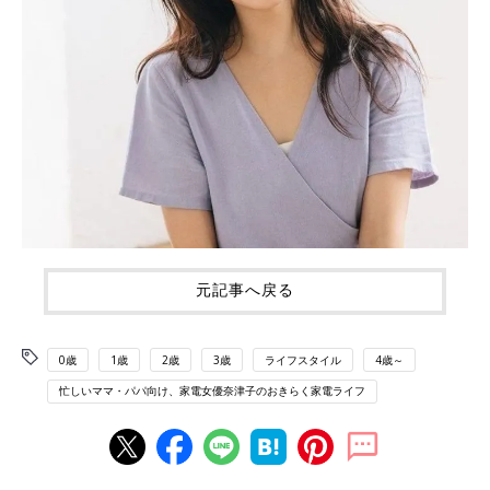
元記事へ戻る
0歳
1歳
2歳
3歳
ライフスタイル
4歳～
忙しいママ・パパ向け、家電女優奈津子のおきらく家電ライフ