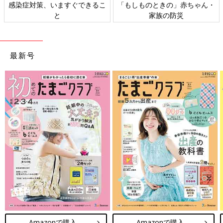
日本外来小児科学会リーフレッ
六星占術 細木かおりさんの人生
ト検討会
相談
最新号
Amazonで購入
Amazonで購入