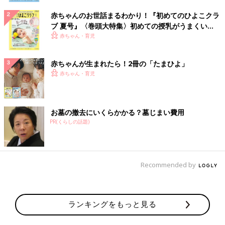
赤ちゃんのお世話まるわかり！『初めてのひよこクラ
ブ 夏号』〈巻頭大特集〉初めての授乳がうまくい
く！ おっぱい・ミルクの基本と夏のトラブル 解決テ
赤ちゃん・育児
ク
赤ちゃんが生まれたら！2冊の「たまひよ」
赤ちゃん・育児
お墓の撤去にいくらかかる？墓じまい費用
PR(くらしの話題)
Recommended by
ランキングをもっと見る