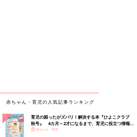
赤ちゃん・育児の人気記事ランキング
育児の困ったがズバリ！解決する本『ひよこクラブ
秋号』 4カ月～2才になるまで、育児に役立つ情報が
いっぱい！
赤ちゃん・育児