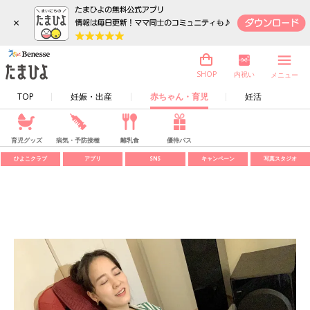
×
内祝い
SHOP
メニュー
TOP
妊娠・出産
赤ちゃん・育児
妊活
育児グッズ
病気・予防接種
離乳食
優待パス
ひよこクラブ
アプリ
SNS
キャンペーン
写真スタジオ