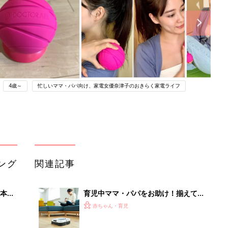
4歳～
忙しいママ・パパ向け、家電女優奈津子のおきらく家電ライフ
ング
関連記事
本
育児中ママ・パパをお助け！揃えてお
2才
きたい家電5選
赤ちゃん・育児
いっ