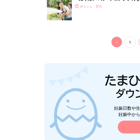
赤ちゃん・育児
<
1
妊娠日数や
妊娠中か