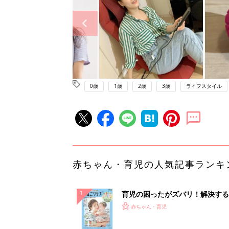
0歳
1歳
2歳
3歳
ライフスタイル
赤ちゃん・育児の人気記事ランキ
育児の困ったがズバリ！解決する
『ひよこクラブ 夏号』 4カ月～
赤ちゃん・育児
になるまで、育児に役立つ情報が
ぱい！