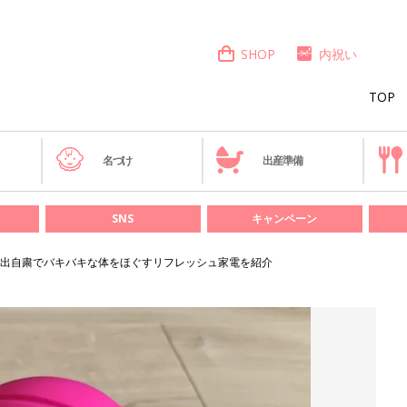
SHOP
内祝い
TOP
き
名づけ
出産準備
SNS
キャンペーン
出自粛でバキバキな体をほぐすリフレッシュ家電を紹介