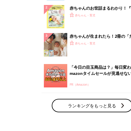
赤ちゃんのお世話まるわかり！『
てのひよこクラブ 夏号』〈巻頭
赤ちゃん・育児
集〉初めての授乳がうまくいく！
っぱい・ミルクの基本と夏のトラ
解決テク
赤ちゃんが生まれたら！2冊の「
ひよ」
赤ちゃん・育児
「今日の目玉商品は？」毎日変わ
mazonタイムセールが見逃せな
PR（Amazon）
ランキングをもっと見る