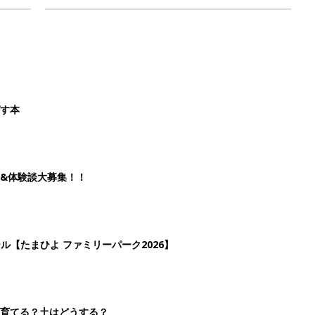
ばす本
&体験談大募集！！
ール【たまひよ ファミリーパーク2026】
を育てる？土はどうする？