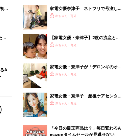
初め
家電女優奈津子 ネトフリで号泣しな
大特
がら家電でエクササイズが驚くほどラ
赤ちゃん・育児
 お
クな理由
ブル
たま
【家電女優・奈津子】2度の流産と不
育症を経ての出産を振り返り。2歳児
赤ちゃん・育児
の育児や、仕事との両立は？
家電女優・奈津子が「デロンギのオイ
るA
ルレスヒーター」&「省エネ小型ヒー
赤ちゃん・育児
い
ター」を推す理由
家電女優・奈津子 産後ケアセンター
「マミーキャンプ 」に宿泊。自腹体
赤ちゃん・育児
験レポをお届け
「今日の目玉商品は？」毎日変わるA
mazonタイムセールが見逃せない