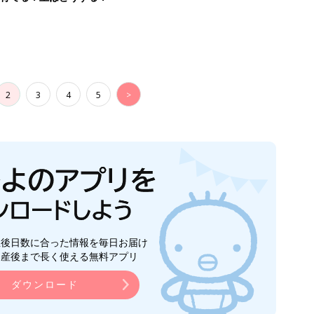
2
3
4
5
>
生後日数に合った情報を毎日お届け
ら産後まで長く使える無料アプリ
ダウンロード