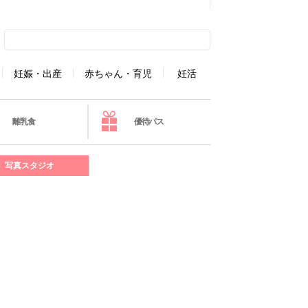
妊娠・出産
赤ちゃん・育児
妊活
離乳食
優待パス
写真スタジオ