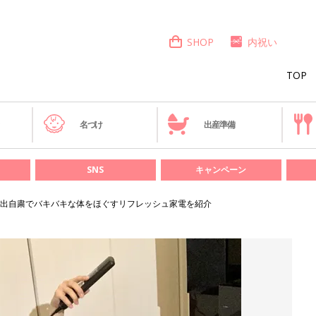
SHOP
内祝い
TOP
き
名づけ
出産準備
SNS
キャンペーン
出自粛でバキバキな体をほぐすリフレッシュ家電を紹介