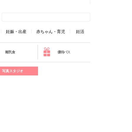
妊娠・出産
赤ちゃん・育児
妊活
離乳食
優待パス
写真スタジオ