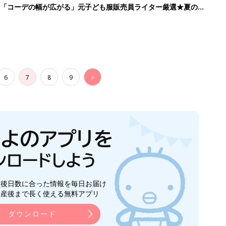
」「コーデの幅が広がる」元子ども服販売員ライター厳選★夏のバ
6
7
8
9
>
生後日数に合った情報を毎日お届け
ら産後まで長く使える無料アプリ
ダウンロード