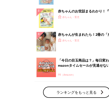
ぱい！
赤ちゃんのお世話まるわかり！『
てのひよこクラブ 夏号』〈巻頭
赤ちゃん・育児
集〉初めての授乳がうまくいく！
っぱい・ミルクの基本と夏のトラ
解決テク
赤ちゃんが生まれたら！2冊の「
ひよ」
赤ちゃん・育児
「今日の目玉商品は？」毎日変わ
mazonタイムセールが見逃せな
PR（Amazon）
ランキングをもっと見る