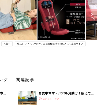
4歳～
忙しいママ・パパ向け、家電女優奈津子のおきらく家電ライフ
ング
関連記事
本
育児中ママ・パパをお助け！揃えてお
2才
きたい家電5選
赤ちゃん・育児
いっ