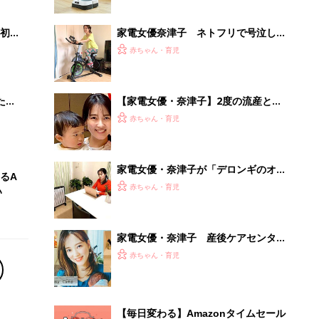
初め
家電女優奈津子 ネトフリで号泣しな
大特
がら家電でエクササイズが驚くほどラ
赤ちゃん・育児
 お
クな理由
ブル
たま
【家電女優・奈津子】2度の流産と不
育症を経ての出産を振り返り。2歳児
赤ちゃん・育児
の育児や、仕事との両立は？
家電女優・奈津子が「デロンギのオイ
るA
ルレスヒーター」&「省エネ小型ヒー
赤ちゃん・育児
い
ター」を推す理由
家電女優・奈津子 産後ケアセンター
「マミーキャンプ 」に宿泊。自腹体
赤ちゃん・育児
験レポをお届け
【毎日変わる】Amazonタイムセール