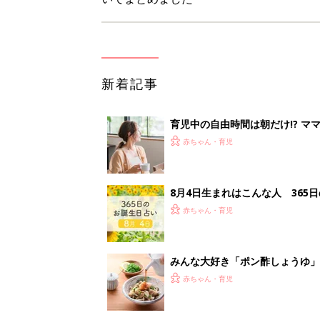
新着記事
育児中の自由時間は朝だけ!? マ
赤ちゃん・育児
8月4日生まれはこんな人 365
赤ちゃん・育児
みんな大好き「ポン酢しょうゆ
養学的にも最高⁉
赤ちゃん・育児