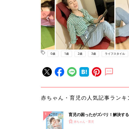
0歳
1歳
2歳
3歳
ライフスタイル
赤ちゃん・育児の人気記事ランキ
育児の困ったがズバリ！解決する
『ひよこクラブ 夏号』 4カ月～
赤ちゃん・育児
になるまで、育児に役立つ情報が