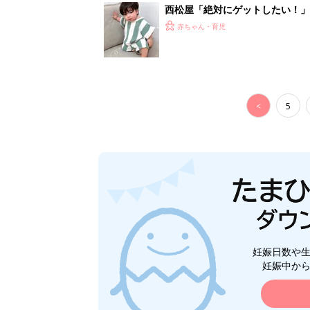
西松屋「絶対にゲットしたい！
ズりアイテム5選
赤ちゃん・育児
<
5
妊娠日数や
妊娠中か