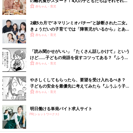
の離乳食がスタート！4人の子どもたちはそれぞれに
食の好みがあるようで･･･
赤ちゃん・育児
2歳5カ月で“ネマリンミオパチー”と診断された二女。
きょうだいの子育てでは「障害児がいるから」とあき
らめたくはない【体験談】
赤ちゃん・育児
「読み聞かせがいい」「たくさん話しかけて」という
けど……子どもの発語を促すコツってある？『ふうふ
う子育て ＃64』
赤ちゃん・育児
やさしくしてもらったら、要望を受け入れるべき？
子どもの安全を最優先に考えてみたら『ふうふう子育
て ＃59』
赤ちゃん・育児
明日働ける単発バイト求人サイト
PR(ショットワークス)