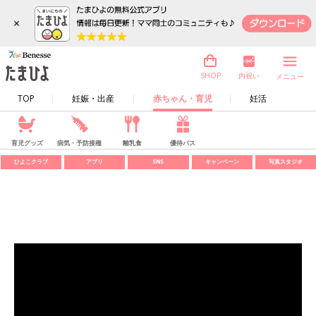
×
内祝い
SHOP
メニュー
TOP
妊娠・出産
赤ちゃん・育児
妊活
育児グッズ
病気・予防接種
離乳食
優待パス
ひよこクラブ
アプリ
SNS
キャンペーン
写真スタジオ