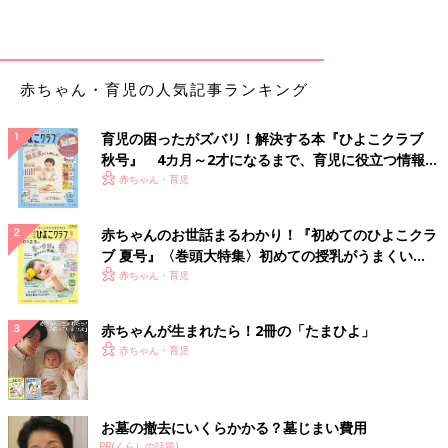
赤ちゃん・育児の人気記事ランキング
育児の困ったがズバリ！解決する本『ひよこクラブ
秋号』 4カ月～2才になるまで、育児に役立つ情報が
いっぱい！
赤ちゃん・育児
赤ちゃんのお世話まるわかり！『初めてのひよこクラ
ブ 夏号』〈巻頭大特集〉初めての授乳がうまくい
く！ おっぱい・ミルクの基本と夏のトラブル 解決テ
赤ちゃん・育児
ク
赤ちゃんが生まれたら！2冊の「たまひよ」
赤ちゃん・育児
お墓の撤去にいくらかかる？墓じまい費用
PR(くらしの話題)