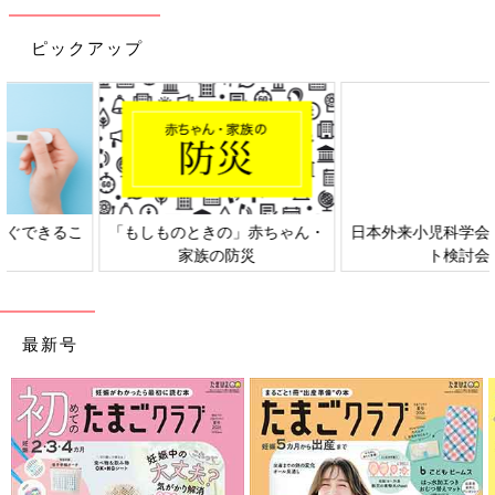
ピックアップ
日本外来小児科学会リーフレッ
六星占術 細木かおりさんの人生
ト検討会
相談
最新号