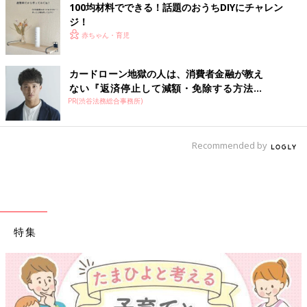
100均材料でできる！話題のおうちDIYにチャレン
ジ！
赤ちゃん・育児
カードローン地獄の人は、消費者金融が教え
ない『返済停止して減額・免除する方法』
PR(渋谷法務総合事務所)
で...
Recommended by
特集