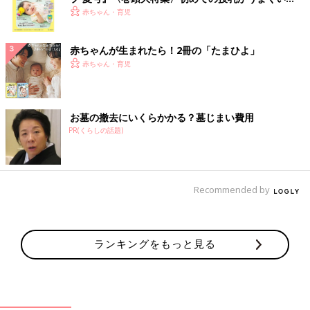
く！ おっぱい・ミルクの基本と夏のトラブル 解決テ
赤ちゃん・育児
ク
赤ちゃんが生まれたら！2冊の「たまひよ」
赤ちゃん・育児
お墓の撤去にいくらかかる？墓じまい費用
PR(くらしの話題)
Recommended by
ランキングをもっと見る