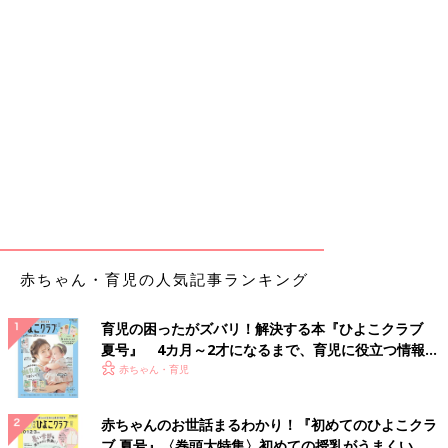
赤ちゃん・育児の人気記事ランキング
育児の困ったがズバリ！解決する本『ひよこクラブ
夏号』 4カ月～2才になるまで、育児に役立つ情報が
いっぱい！
赤ちゃん・育児
赤ちゃんのお世話まるわかり！『初めてのひよこクラ
ブ 夏号』〈巻頭大特集〉初めての授乳がうまくい