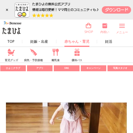
×
内祝い
SHOP
メニュー
TOP
妊娠・出産
赤ちゃん・育児
妊活
育児グッズ
病気・予防接種
離乳食
優待パス
ひよこクラブ
アプリ
SNS
キャンペーン
写真スタジオ