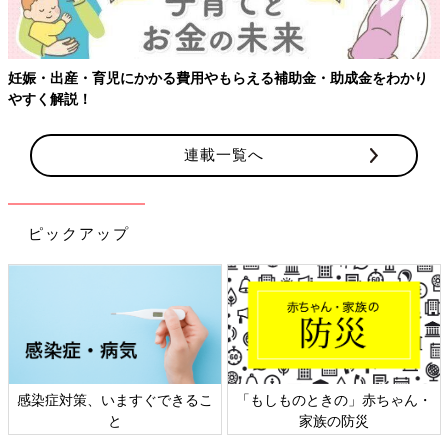
助成金をわかり
【ワクチン接種できるものも】妊婦の感染症対策、
連載一覧へ
ピックアップ
ときの」赤ちゃん・
日本外来小児科学会リーフレッ
六星占術 細
家族の防災
ト検討会