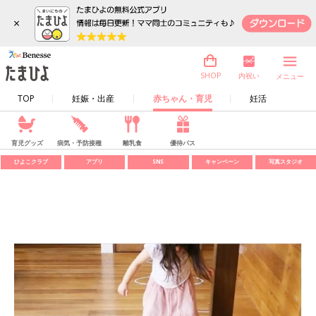
×
内祝い
SHOP
メニュー
TOP
妊娠・出産
赤ちゃん・育児
妊活
育児グッズ
病気・予防接種
離乳食
優待パス
ひよこクラブ
アプリ
SNS
キャンペーン
写真スタジオ