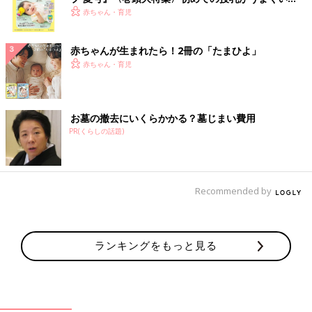
く！ おっぱい・ミルクの基本と夏のトラブル 解決テ
赤ちゃん・育児
ク
赤ちゃんが生まれたら！2冊の「たまひよ」
赤ちゃん・育児
お墓の撤去にいくらかかる？墓じまい費用
PR(くらしの話題)
Recommended by
ランキングをもっと見る