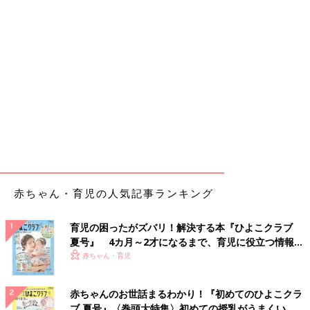
赤ちゃん・育児の人気記事ランキング
育児の困ったがズバリ！解決する本『ひよこクラブ
夏号』 4カ月～2才になるまで、育児に役立つ情報が
いっぱい！
赤ちゃん・育児
赤ちゃんのお世話まるわかり！『初めてのひよこクラ
ブ 夏号』〈巻頭大特集〉初めての授乳がうまくい