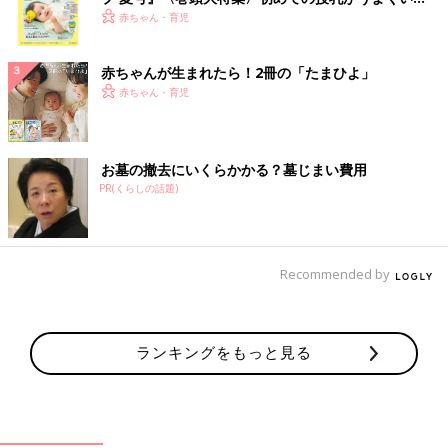
く！ おっぱい・ミルクの基本と夏のトラブル 解決テ
赤ちゃん・育児
ク
赤ちゃんが生まれたら！2冊の「たまひよ」
赤ちゃん・育児
お墓の撤去にいくらかかる？墓じまい費用
PR(くらしの話題)
Recommended by
ランキングをもっと見る