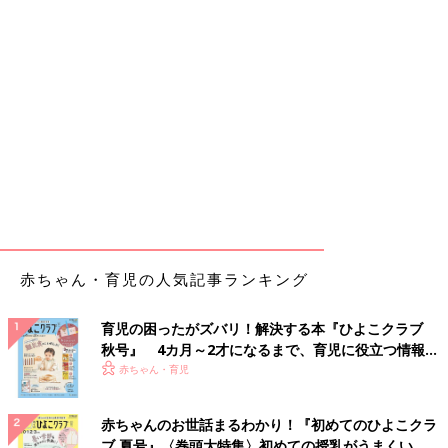
赤ちゃん・育児の人気記事ランキング
育児の困ったがズバリ！解決する本『ひよこクラブ
秋号』 4カ月～2才になるまで、育児に役立つ情報が
いっぱい！
赤ちゃん・育児
赤ちゃんのお世話まるわかり！『初めてのひよこクラ
ブ 夏号』〈巻頭大特集〉初めての授乳がうまくい