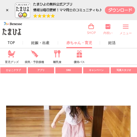
×
内祝い
SHOP
メニュー
TOP
妊娠・出産
赤ちゃん・育児
妊活
育児グッズ
病気・予防接種
離乳食
優待パス
ひよこクラブ
アプリ
SNS
キャンペーン
写真スタジオ