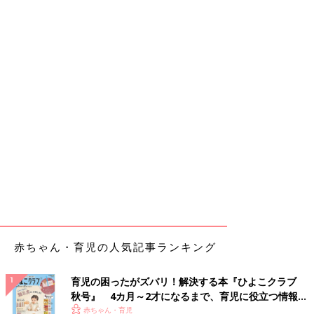
赤ちゃん・育児の人気記事ランキング
育児の困ったがズバリ！解決する本『ひよこクラブ
秋号』 4カ月～2才になるまで、育児に役立つ情報が
いっぱい！
赤ちゃん・育児