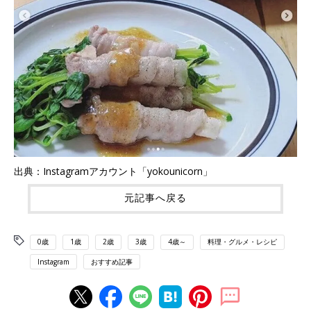
出典：Instagramアカウント「yokounicorn」
元記事へ戻る
0歳
1歳
2歳
3歳
4歳～
料理・グルメ・レシピ
Instagram
おすすめ記事