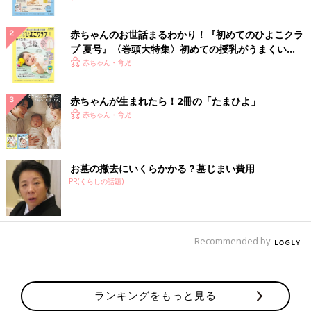
赤ちゃんのお世話まるわかり！『初めてのひよこクラ
ブ 夏号』〈巻頭大特集〉初めての授乳がうまくい
く！ おっぱい・ミルクの基本と夏のトラブル 解決テ
赤ちゃん・育児
ク
赤ちゃんが生まれたら！2冊の「たまひよ」
赤ちゃん・育児
お墓の撤去にいくらかかる？墓じまい費用
PR(くらしの話題)
Recommended by
ランキングをもっと見る