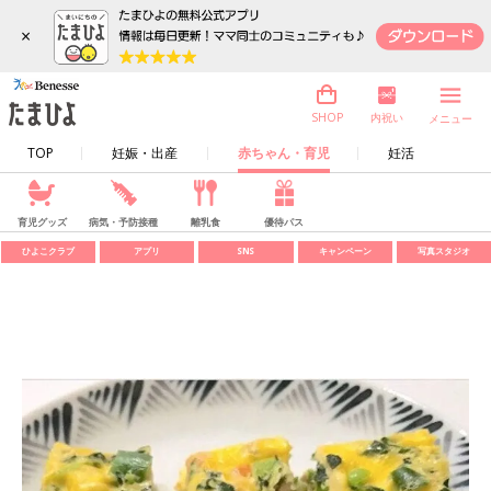
×
内祝い
SHOP
メニュー
TOP
妊娠・出産
赤ちゃん・育児
妊活
育児グッズ
病気・予防接種
離乳食
優待パス
ひよこクラブ
アプリ
SNS
キャンペーン
写真スタジオ