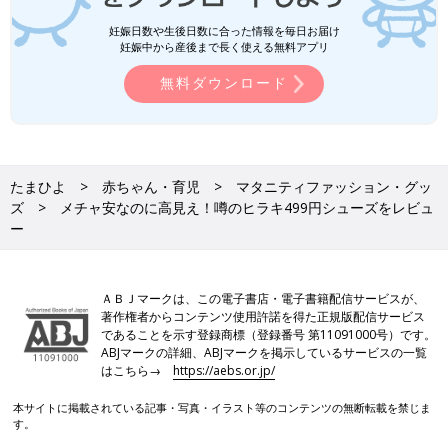
妊娠日数や生後日数に合った情報を毎日お届け
妊娠中から産後まで長く使える無料アプリ
無料ダウンロード
たまひよ
赤ちゃん・育児
マタニティファッション・グッ
ズ
メチャ安なのに高見え！噂のヒラキ499円シューズをレビュ
ー
ＡＢＪマークは、この電子書店・電子書籍配信サービスが、
著作権者からコンテンツ使用許諾を得た正規版配信サービス
であることを示す登録商標（登録番号 第11091000号）です。
ABJマークの詳細、ABJマークを掲示しているサービスの一覧
はこちら→
https://aebs.or.jp/
本サイトに掲載されている記事・写真・イラスト等のコンテンツの無断転載を禁じま
す。