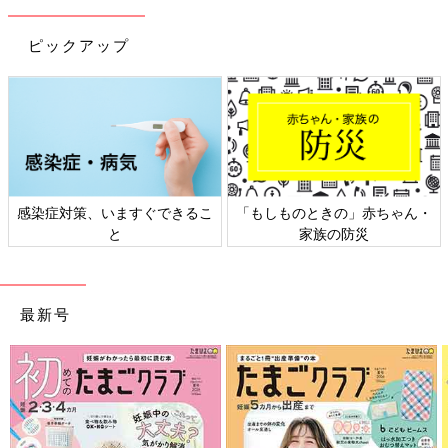
ピックアップ
るこ
「もしものときの」赤ちゃん・
日本外来小児科学会リーフレ
家族の防災
ト検討会
最新号