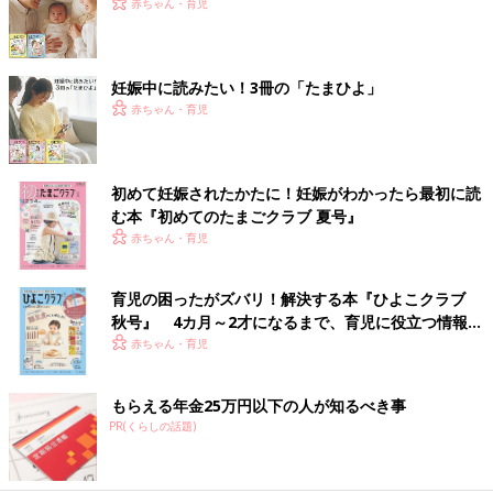
赤ちゃん・育児
妊娠中に読みたい！3冊の「たまひよ」
赤ちゃん・育児
初めて妊娠されたかたに！妊娠がわかったら最初に読
む本『初めてのたまごクラブ 夏号』
赤ちゃん・育児
育児の困ったがズバリ！解決する本『ひよこクラブ
秋号』 4カ月～2才になるまで、育児に役立つ情報が
いっぱい！
赤ちゃん・育児
もらえる年金25万円以下の人が知るべき事
PR(くらしの話題)