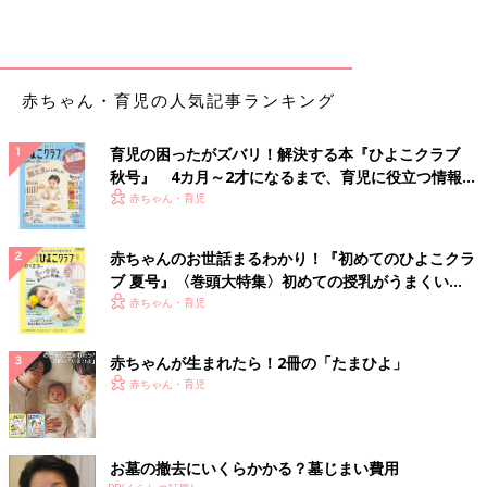
赤ちゃん・育児の人気記事ランキング
育児の困ったがズバリ！解決する本『ひよこクラブ
秋号』 4カ月～2才になるまで、育児に役立つ情報が
いっぱい！
赤ちゃん・育児
赤ちゃんのお世話まるわかり！『初めてのひよこクラ
ブ 夏号』〈巻頭大特集〉初めての授乳がうまくい
く！ おっぱい・ミルクの基本と夏のトラブル 解決テ
赤ちゃん・育児
ク
赤ちゃんが生まれたら！2冊の「たまひよ」
赤ちゃん・育児
お墓の撤去にいくらかかる？墓じまい費用