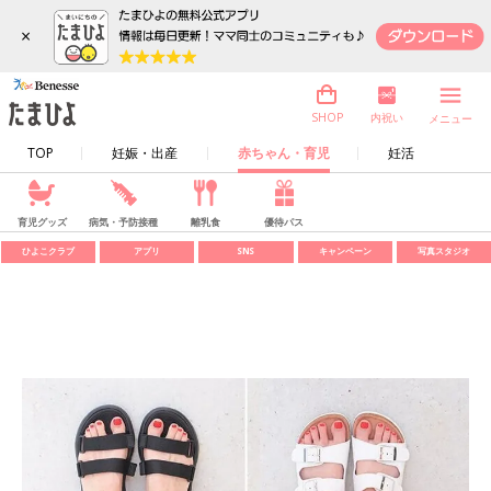
×
内祝い
SHOP
メニュー
TOP
妊娠・出産
赤ちゃん・育児
妊活
育児グッズ
病気・予防接種
離乳食
優待パス
ひよこクラブ
アプリ
SNS
キャンペーン
写真スタジオ