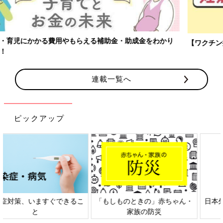
【ワクチン接種できるものも】妊婦の感染症対策、知っておいて！
連載一覧へ
ピックアップ
日本外来小児科学会リーフレッ
六星占術 細木かおりさんの人生
ト検討会
相談