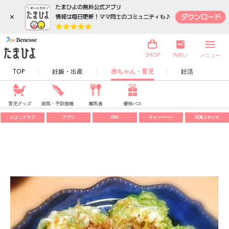
×
内祝い
SHOP
メニュー
TOP
妊娠・出産
赤ちゃん・育児
妊活
育児グッズ
病気・予防接種
離乳食
優待パス
ひよこクラブ
アプリ
SNS
キャンペーン
写真スタジオ