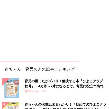
赤ちゃん・育児の人気記事ランキング
育児の困ったがズバリ！解決する本『ひよこクラブ
秋号』 4カ月～2才になるまで、育児に役立つ情報が
いっぱい！
赤ちゃん・育児
赤ちゃんのお世話まるわかり！『初めてのひよこクラ