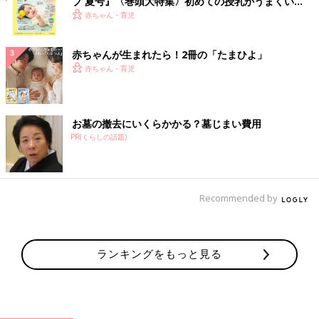
ブ 夏号』〈巻頭大特集〉初めての授乳がうまくい
く！ おっぱい・ミルクの基本と夏のトラブル 解決テ
赤ちゃん・育児
ク
赤ちゃんが生まれたら！2冊の「たまひよ」
赤ちゃん・育児
お墓の撤去にいくらかかる？墓じまい費用
PR(くらしの話題)
Recommended by
ランキングをもっと見る