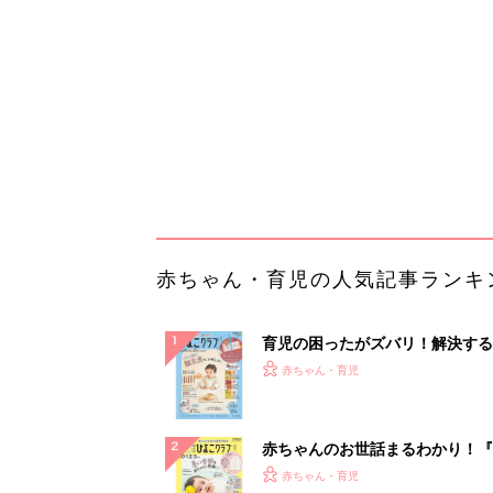
『ひよこクラブ 秋号』 4カ月～
赤ちゃん・育児
になるまで、育児に役立つ情報が
ぱい！
赤ちゃんのお世話まるわかり！『
てのひよこクラブ 夏号』〈巻頭
赤ちゃん・育児
集〉初めての授乳がうまくいく！
っぱい・ミルクの基本と夏のトラ
解決テク
赤ちゃんが生まれたら！2冊の「
ひよ」
赤ちゃん・育児
事例から学ぶ『特権アクセス管理
PR（KeeperSecurity）
ランキングをもっと見る