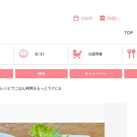
SHOP
内祝い
TOP
き
名づけ
出産準備
SNS
キャンペーン
レシピでごはん時間をもっとラクに♪