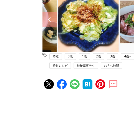
時短
0歳
1歳
2歳
3歳
4歳～
時短レシピ
時短家事テク
おうち時間
赤ちゃん・育児の人気記事ランキ
育児の困ったがズバリ！解決する