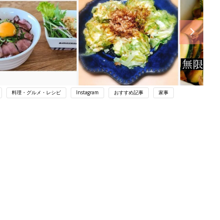
料理・グルメ・レシピ
Instagram
おすすめ記事
家事
ング
関連記事
本
チンするだけの【時短おかず】でおう