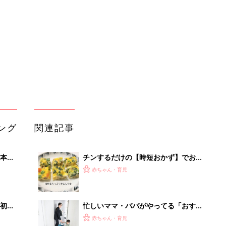
2才
ちご飯を楽しちゃお♪
赤ちゃん・育児
いっ
初め
忙しいママ・パパがやってる「おすす
大特
め家事時短テク」
赤ちゃん・育児
 お
ブル
たま
夏に必見！火を使わない時短レシピで
涼しくおいしく
赤ちゃん・育児
定番の麺料理をアップデート！楽ちん
』
アレンジレシピ5選
赤ちゃん・育児
【夏の時短レシピ】火を使わずに作れ
るお手軽おかず集
赤ちゃん・育児