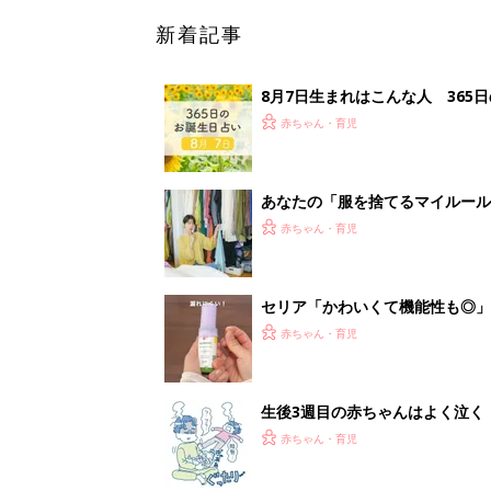
生後3週目の赤ちゃんはよく泣く
って本当？【専門家】
赤ちゃん・育児
<
3
妊娠日数や
妊娠中か