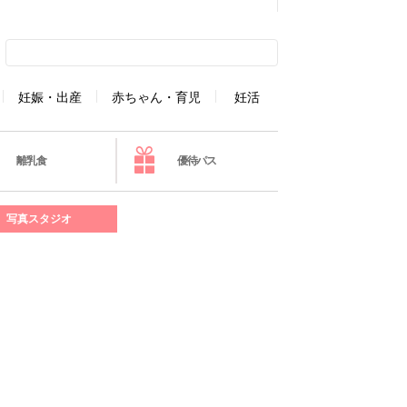
妊娠・出産
赤ちゃん・育児
妊活
離乳食
優待パス
写真スタジオ