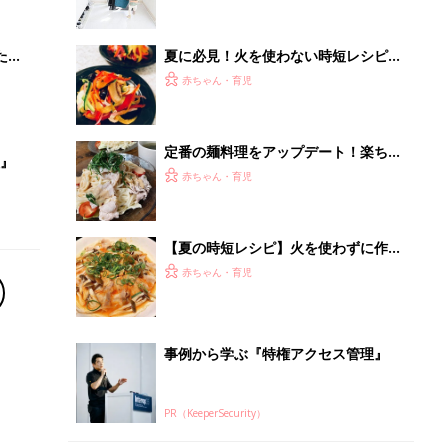
事例から学ぶ『特権アクセス管理』
PR（KeeperSecurity）
Recommended by
離乳食はいつから？進め方は？「たまひよ きほんの離
乳食」
授乳の悩みや初めての離乳食作りに役立つ
子育てとお金