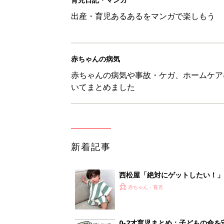
出産・育児あるあるをマンガで楽しもう
赤ちゃんの病気
赤ちゃんの病気や事故・ケガ、ホームケア
いてまとめました
新着記事
西松屋「絶対にゲットしたい！
ズりアイテム5選
赤ちゃん・育児
0-2才育児まとめ：子どもの命を守る、C