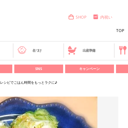
SHOP
内祝い
TOP
き
名づけ
出産準備
SNS
キャンペーン
レシピでごはん時間をもっとラクに♪