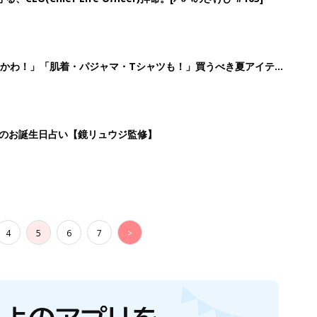
かわ！」「肌着・パジャマ・Tシャツも！」買うべき夏アイテム
日のお誕生日占い【鏡リュウジ監修】
4
5
6
7
>