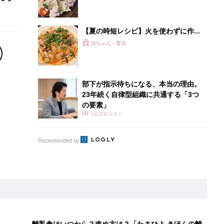
【夏の時短レシピ】火を使わずに作れ
るお手軽おかず集
赤ちゃん・育児
部下が指示待ちになる、本当の理由。
23年続く自律型組織に共通する「3つ
の要素」
PR（ビズヒント）
Recommended by
離乳食はいつから？進め方は？「たまひよ きほんの離