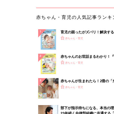
赤ちゃん・育児の人気記事ランキ
育児の困ったがズバリ！解決する
『ひよこクラブ 夏号』 4カ月～
赤ちゃん・育児
になるまで、育児に役立つ情報が
ぱい！
赤ちゃんのお世話まるわかり！『
てのひよこクラブ 夏号』〈巻頭
赤ちゃん・育児
集〉初めての授乳がうまくいく！
っぱい・ミルクの基本と夏のトラ
解決テク
赤ちゃんが生まれたら！2冊の「
ひよ」
赤ちゃん・育児
部下が指示待ちになる、本当の理
23年続く自律型組織に共通する「