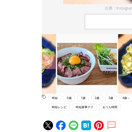
出典：Insta
時短
0歳
1歳
2歳
3歳
4歳～
時短レシピ
時短家事テク
おうち時間