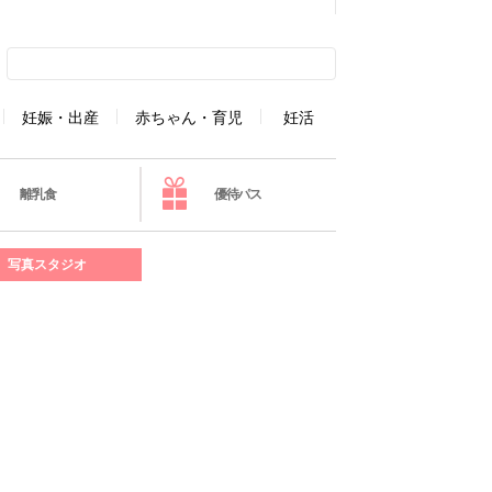
妊娠・出産
赤ちゃん・育児
妊活
離乳食
優待パス
写真スタジオ