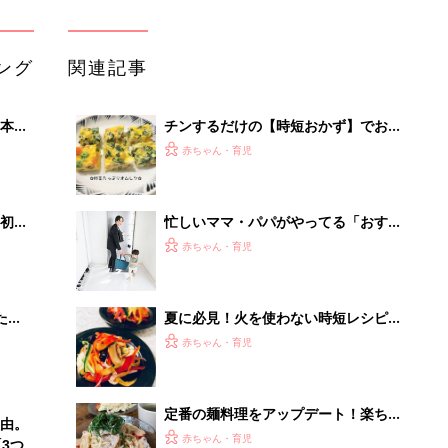
ング
関連記事
本
チンするだけの【時短おかず】でおう
2才
ちご飯を楽しちゃお♪
赤ちゃん・育児
いっ
初め
忙しいママ・パパがやってる「おすす
大特
め家事時短テク」
赤ちゃん・育児
 お
ブル
たま
夏に必見！火を使わない時短レシピで
涼しくおいしく
赤ちゃん・育児
定番の麺料理をアップデート！楽ちん
由。
アレンジレシピ5選
赤ちゃん・育児
3つ