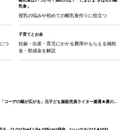
乳食」
授乳の悩みや初めての離乳食作りに役立つ
子育てとお金
につ
妊娠・出産・育児にかかる費用やもらえる補助
金・助成金を解説
」「コーデの幅が広がる」元子ども服販売員ライター厳選★夏のバ
LO(Chief Life Officer)拝命。[ハハのさけび #103]