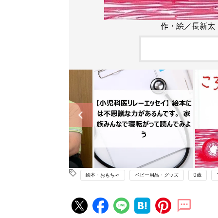
作・絵／長新太
絵本・おもちゃ
ベビー用品・グッズ
0歳