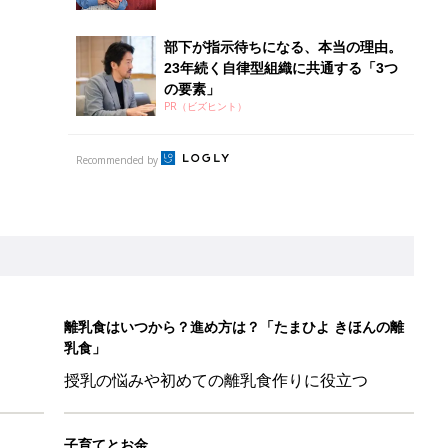
乳食」
授乳の悩みや初めての離乳食作りに役立つ
子育てとお金
につ
妊娠・出産・育児にかかる費用やもらえる補助
金・助成金を解説
！？親が悩まされる「魔の3週目」って何？「魔の3カ月」もある
平和だな～」と感じた瞬間