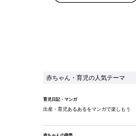
出産・育児あるあるをマンガで楽しもう
赤ちゃんの病気
赤ちゃんの病気や事故・ケガ、ホームケア
いてまとめました
新着記事
生後3週目の赤ちゃんはよく泣く
って本当？【専門家】
赤ちゃん・育児
反抗期の息子が...ママたちが「