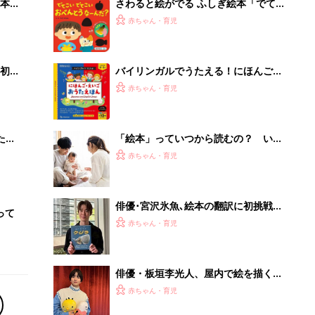
今でも鮮明に覚えている｣
俳優・板垣李光人、屋内で絵を描くの
が大好きだった幼少期。自ら手がけた
赤ちゃん・育児
絵本に込めた思いとは？
部下が指示待ちになる、本当の理由。
23年続く自律型組織に共通する「3つ
の要素」
PR（ビズヒント）
Recommended by
離乳食はいつから？進め方は？「たまひよ きほんの離