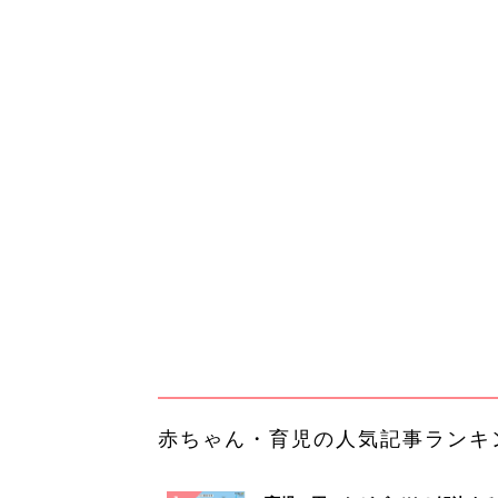
赤ちゃん・育児の人気記事ランキ
育児の困ったがズバリ！解決する
『ひよこクラブ 夏号』 4カ月～
赤ちゃん・育児
になるまで、育児に役立つ情報が
ぱい！
赤ちゃんのお世話まるわかり！『
てのひよこクラブ 夏号』〈巻頭
赤ちゃん・育児
集〉初めての授乳がうまくいく！
っぱい・ミルクの基本と夏のトラ
解決テク
赤ちゃんが生まれたら！2冊の「
ひよ」
赤ちゃん・育児
「持ち家を売る時のNG行為」知
るだけで得する事とは