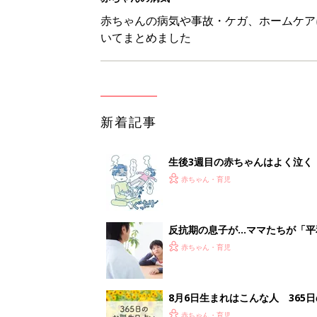
赤ちゃん・育児
8月6日生まれはこんな人 365
赤ちゃん・育児
【漫画】あれ、どうして？ 保
がする……！『ふうふう子育て ＃
赤ちゃん・育児
1
2