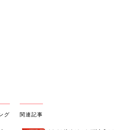
ング
関連記事
本
さわると絵がでる ふしぎ絵本「でて
2才
こい でてこい おべんとうなーん
赤ちゃん・育児
いっ
だ？」
初め
バイリンガルでうたえる！にほんご
大特
えいご おうたえほん（たまひよ おう
赤ちゃん・育児
 お
た絵本）
ブル
たま
「絵本」っていつから読むの？ いつ
卒業するの？【気になる絵本事情】
赤ちゃん・育児
俳優･宮沢氷魚､絵本の翻訳に初挑戦！
って
｢幼いころ母に読んでもらった､絵本は
赤ちゃん・育児