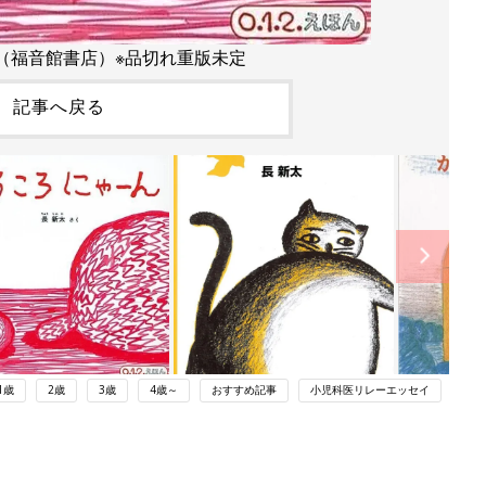
（福音館書店）※品切れ重版未定
記事へ戻る
1歳
2歳
3歳
4歳～
おすすめ記事
小児科医リレーエッセイ