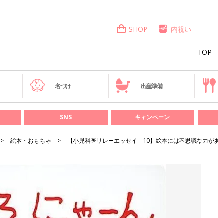
SHOP
内祝い
TOP
き
名づけ
出産準備
SNS
キャンペーン
絵本・おもちゃ
【小児科医リレーエッセイ 10】絵本には不思議な力が