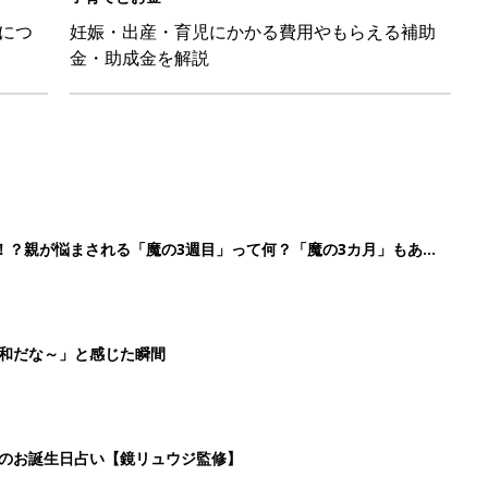
日のお誕生日占い【鏡リュウジ監修】
育園生活に慣れたのはいいけど、夫の子供への興味関心が薄れた気
91』
3
4
5
>