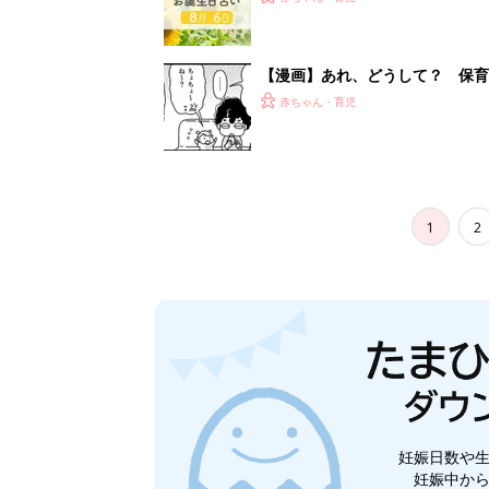
妊娠日数や
妊娠中か