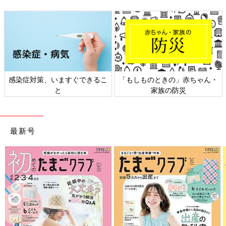
日本外来小児科学会リーフレッ
六星占術 細木かおりさんの人生
ト検討会
相談
最新号