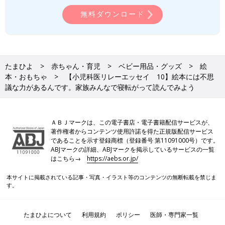
無料ダウンロード
たまひよ
赤ちゃん・育児
ベビー用品・グッズ
絵
本・おもちゃ
【小児科医リレーエッセイ 10】絵本には不思
議な力があるんです。家族みんなで寝転がって読んでみよう
ＡＢＪマークは、この電子書店・電子書籍配信サービスが、
著作権者からコンテンツ使用許諾を得た正規版配信サービス
であることを示す登録商標（登録番号 第11091000号）です。
ABJマークの詳細、ABJマークを掲示しているサービスの一覧
はこちら→
https://aebs.or.jp/
本サイトに掲載されている記事・写真・イラスト等のコンテンツの無断転載を禁じま
す。
たまひよについて
利用規約
ポリシー
医師・専門家一覧