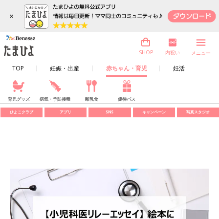
×
内祝い
SHOP
メニュー
TOP
妊娠・出産
赤ちゃん・育児
妊活
育児グッズ
病気・予防接種
離乳食
優待パス
ひよこクラブ
アプリ
SNS
キャンペーン
写真スタジオ