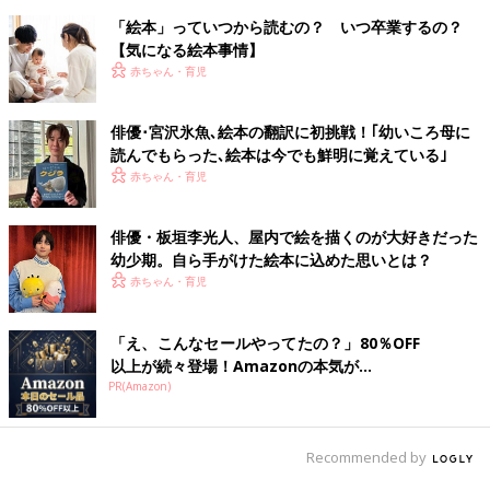
「絵本」っていつから読むの？ いつ卒業するの？
【気になる絵本事情】
赤ちゃん・育児
俳優･宮沢氷魚､絵本の翻訳に初挑戦！｢幼いころ母に
読んでもらった､絵本は今でも鮮明に覚えている｣
赤ちゃん・育児
俳優・板垣李光人、屋内で絵を描くのが大好きだった
幼少期。自ら手がけた絵本に込めた思いとは？
赤ちゃん・育児
「え、こんなセールやってたの？」80％OFF
以上が続々登場！Amazonの本気が...
PR(Amazon)
Recommended by