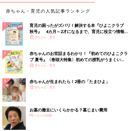
赤ちゃん・育児の人気記事ランキング
育児の困ったがズバリ！解決する本『ひよこクラブ
秋号』 4カ月～2才になるまで、育児に役立つ情報が
いっぱい！
赤ちゃん・育児
赤ちゃんのお世話まるわかり！『初めてのひよこクラ
ブ 夏号』〈巻頭大特集〉初めての授乳がうまくい
く！ おっぱい・ミルクの基本と夏のトラブル 解決テ
赤ちゃん・育児
ク
赤ちゃんが生まれたら！2冊の「たまひよ」
赤ちゃん・育児
お墓の撤去にいくらかかる？墓じまい費用
PR(くらしの話題)