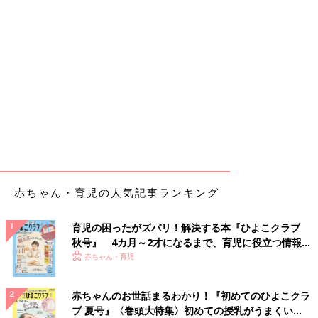
赤ちゃん・育児の人気記事ランキング
育児の困ったがズバリ！解決する本『ひよこクラブ
秋号』 4カ月～2才になるまで、育児に役立つ情報が
いっぱい！
赤ちゃん・育児
赤ちゃんのお世話まるわかり！『初めてのひよこクラ
ブ 夏号』〈巻頭大特集〉初めての授乳がうまくい