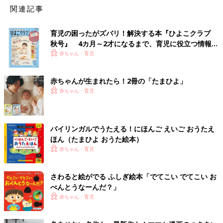
関連記事
育児の困ったがズバリ！解決する本『ひよこクラブ
秋号』 4カ月～2才になるまで、育児に役立つ情報が
いっぱい！
赤ちゃん・育児
赤ちゃんが生まれたら！2冊の「たまひよ」
赤ちゃん・育児
バイリンガルでうたえる！にほんご えいご おうたえ
ほん（たまひよ おうた絵本）
赤ちゃん・育児
さわると絵がでる ふしぎ絵本「でてこい でてこい お
べんとうなーんだ？」
赤ちゃん・育児