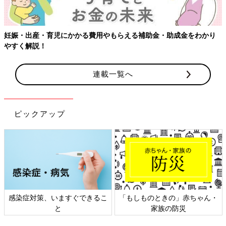
・助成金をわかり
連載一覧へ
ピックアップ
ものときの」赤ちゃん・
日本外来小児科学会リーフレッ
六星占術
家族の防災
ト検討会