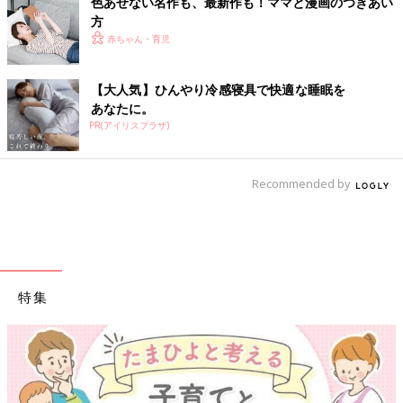
色あせない名作も、最新作も！ママと漫画のつきあい
方
赤ちゃん・育児
【大人気】ひんやり冷感寝具で快適な睡眠を
あなたに。
PR(アイリスプラザ)
Recommended by
特集
【ワクチン接種できるものも】妊婦の感染症対策