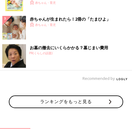
く！ おっぱい・ミルクの基本と夏のトラブル 解決テ
赤ちゃん・育児
ク
赤ちゃんが生まれたら！2冊の「たまひよ」
赤ちゃん・育児
お墓の撤去にいくらかかる？墓じまい費用
PR(くらしの話題)
Recommended by
ランキングをもっと見る