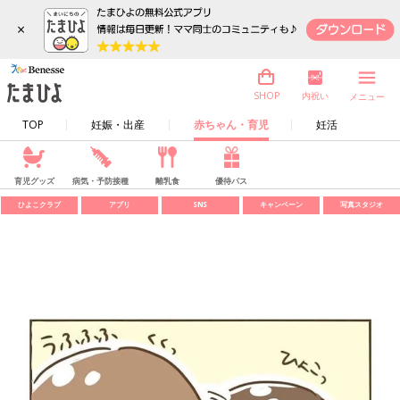
×
内祝い
SHOP
メニュー
TOP
妊娠・出産
赤ちゃん・育児
妊活
育児グッズ
病気・予防接種
離乳食
優待パス
ひよこクラブ
アプリ
SNS
キャンペーン
写真スタジオ